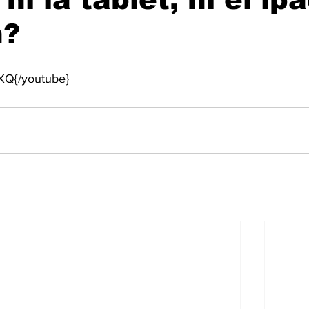
n?
XQ{/youtube}