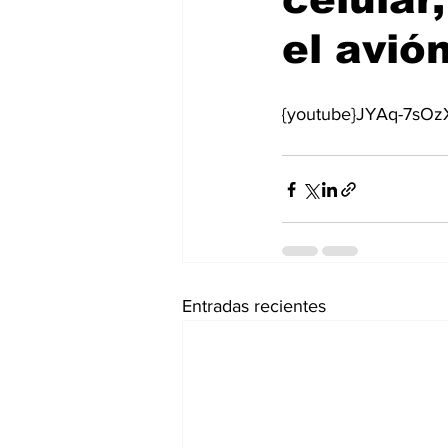
el avió
{youtube}JYAq-7sOz
Entradas recientes