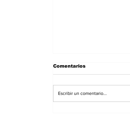
Comentarios
Escribir un comentario...
La Torre Colpatria
transforma agosto en
un festival de
experiencias para vivir