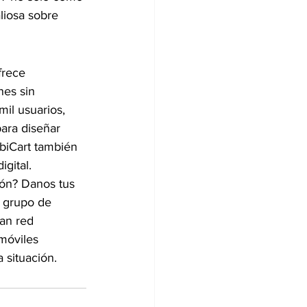
liosa sobre 
frece 
es sin 
il usuarios, 
ara diseñar 
biCart también 
gital.
ión? Danos tus 
 grupo de 
an red 
móviles 
 situación.