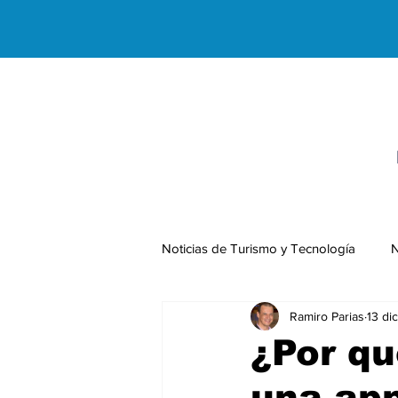
Noticias de Turismo y Tecnología
N
Ramiro Parias
13 di
Negocios Internacionales
¿Por qu
una ap