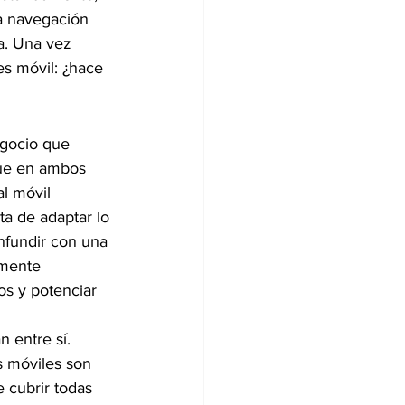
la navegación 
a. Una vez 
s móvil: ¿hace 
egocio que 
que en ambos 
l móvil 
a de adaptar lo 
nfundir con una 
amente 
ios y potenciar 
 entre sí. 
s móviles son 
 cubrir todas 