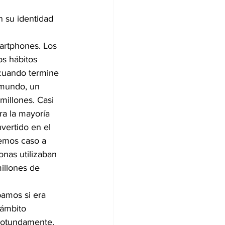
n su identidad 
artphones. Los 
s hábitos 
cuando termine 
 mundo, un 
millones. Casi 
ra la mayoría 
vertido en el 
cemos caso a 
nas utilizaban 
illones de 
bamos si era 
 ámbito 
rotundamente, 