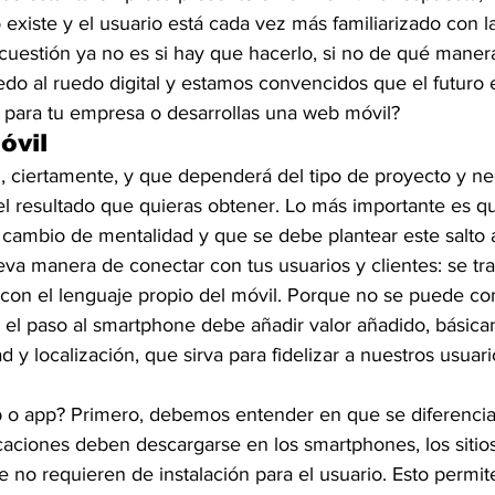
 existe y el usuario está cada vez más familiarizado con 
 cuestión ya no es si hay que hacerlo, si no de qué maner
do al ruedo digital y estamos convencidos que el futuro e
p para tu empresa o desarrollas una web móvil?
óvil
il, ciertamente, y que dependerá del tipo de proyecto y n
l resultado que quieras obtener. Lo más importante es 
 cambio de mentalidad y que se debe plantear este salto a
a manera de conectar con tus usuarios y clientes: se trat
 con el lenguaje propio del móvil. Porque no se puede co
 el paso al smartphone debe añadir valor añadido, básic
ad y localización, que sirva para fidelizar a nuestros usuar
 o app? Primero, debemos entender en que se diferencian
icaciones deben descargarse en los smartphones, los sitio
no requieren de instalación para el usuario. Esto permite