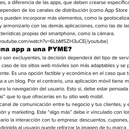
les, a diferencia de las apps, que deben crearse específi
dependen de los canales de distribución (como App Store o
nes pueden incorporar más elementos, como la geolocalizac
y armonizarlo con las demás aplicaciones, como las de la
acterísticas propias del smartphone, como la cámara.
w.youtube.com/watch?v=6LbM5ZH3uCE{/youtube}
una app a una PYME?
 son excluyentes, la decisión dependerá del tipo de serv
el caso de los sitios web móviles son más adaptables y se
mente. Es una opción factible y económica en el caso que
 a un blog. Por el contrario, una aplicación móvil tiene 
ra la navegación del usuario. Esto sí, debe estar pensada
s” que lo que ofrecerías en tu sitio web mobil.
anal de comunicación entre tu negocio y tus clientes, y 
n y marketing. Este “algo más” debe ir vinculado con lo
usuario la interacción con tu empresa: descuentos, cupones
y dirigida al usuario puede reforzar la imagen de tu marca