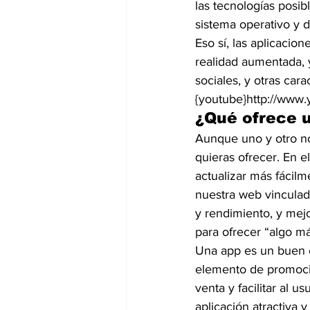
las tecnologías posib
sistema operativo y 
Eso sí, las aplicacio
realidad aumentada, 
sociales, y otras car
{youtube}http://ww
¿Qué ofrece 
Aunque uno y otro no
quieras ofrecer. En 
actualizar más fácil
nuestra web vinculada
y rendimiento, y mejo
para ofrecer “algo má
Una app es un buen c
elemento de promoció
venta y facilitar al 
aplicación atractiva 