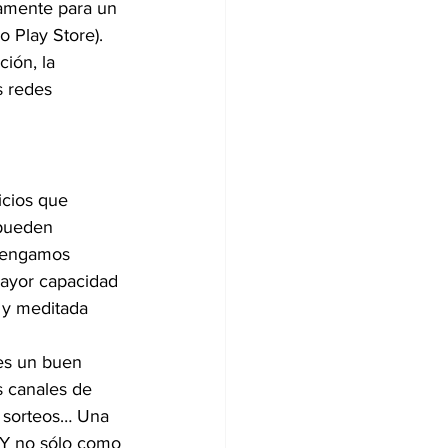
camente para un 
 Play Store). 
ión, la 
s redes 
icios que 
 pueden 
 tengamos 
mayor capacidad 
 y meditada 
es un buen 
s canales de 
, sorteos… Una 
. Y no sólo como 