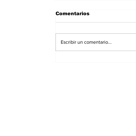
Comentarios
Escribir un comentario...
La Torre Colpatria
transforma agosto en
un festival de
experiencias para vivir
Bogotá desde las
alturas
Suscríbete a nuest