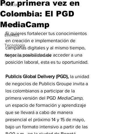
Por primera vez en
Noticias
Colombia: El PGD
Herramientas
MediaCamp
Destinos
Si quieres fortalecer tus conocimientos 
Eventos
en creación e implementación de 
Tecnología
campañas digitales y al mismo tiempo, 
tener la posibilidad de acceder a una 
Negocios Internacionales
posición laboral, esta es tu oportunidad.
Publicis Global Delivery (PGD),
 la unidad 
de negocios de Publicis Groupe invita a 
los colombianos a participar de la 
primera versión del PGD 
MediaCamp
, 
un espacio de formación y aprendizaje 
que se llevará a cabo de manera 
presencial el próximo 14 y 15 de mayo, 
bajo un formato intensivo a partir de las 
8:00 a.m., en la ciudad de Bogotá.