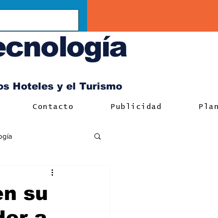
ecnología
los Hoteles y el Turismo
Contacto
Publicidad
Pla
ogía
en su
der a