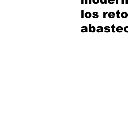
los ret
abaste