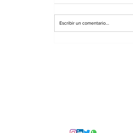
Escribir un comentario...
El consultor en
comunicación frente a
la inteligencia artificial:
nuevas habilidades y
aplicaciones
Suscríbete a nuest