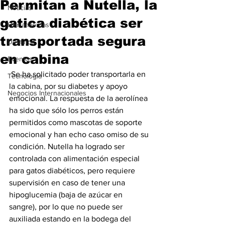
Permitan a Nutella, la
Noticias
gatica diabética ser
Herramientas
transportada segura
Destinos
en cabina
Eventos
 Se ha solicitado poder transportarla en 
Tecnología
la cabina, por su diabetes y apoyo 
Negocios Internacionales
emocional. La respuesta de la aerolínea 
ha sido que sólo los perros están 
permitidos como mascotas de soporte 
emocional y han echo caso omiso de su 
condición. Nutella ha logrado ser 
controlada con alimentación especial 
para gatos diabéticos, pero requiere 
supervisión en caso de tener una 
hipoglucemia (baja de azúcar en 
sangre), por lo que no puede ser 
auxiliada estando en la bodega del 