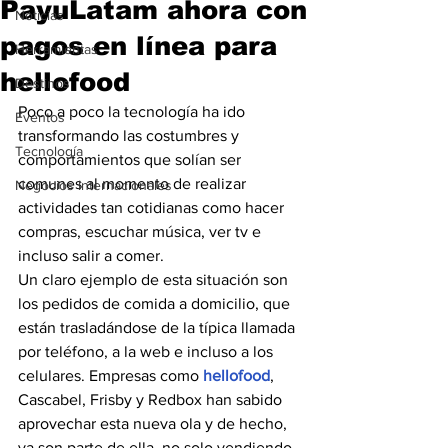
PayuLatam ahora con
Noticias
pagos en línea para
Herramientas
hellofood
Destinos
Poco a poco la tecnología ha ido 
Eventos
transformando las costumbres y 
Tecnología
comportamientos que solían ser 
comunes al momento de realizar 
Negocios Internacionales
actividades tan cotidianas como hacer 
compras, escuchar música, ver tv e 
incluso salir a comer.
Un claro ejemplo de esta situación son 
los pedidos de comida a domicilio, que 
están trasladándose de la típica llamada 
por teléfono, a la web e incluso a los 
celulares. Empresas como 
hellofood
, 
Cascabel, Frisby y Redbox han sabido 
aprovechar esta nueva ola y de hecho, 
ya son parte de ella, no solo vendiendo 