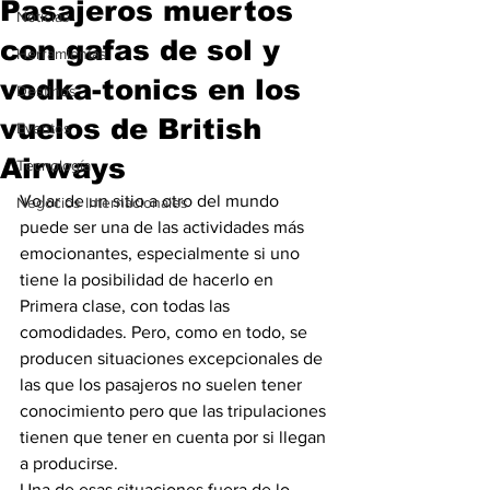
Pasajeros muertos
Noticias
con gafas de sol y
Herramientas
vodka-tonics en los
Destinos
vuelos de British
Eventos
Airways
Tecnología
Volar de un sitio a otro del mundo 
Negocios Internacionales
puede ser una de las actividades más 
emocionantes, especialmente si uno 
tiene la posibilidad de hacerlo en 
Primera clase, con todas las 
comodidades. Pero, como en todo, se 
producen situaciones excepcionales de 
las que los pasajeros no suelen tener 
conocimiento pero que las tripulaciones 
tienen que tener en cuenta por si llegan 
a producirse.
Una de esas situaciones fuera de lo 