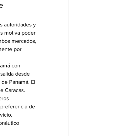
e 
s autoridades y 
os motiva poder 
mbos mercados, 
mente por 
namá con 
 salida desde 
d de Panamá. El 
de Caracas.
eros 
 preferencia de 
icio, 
onáutico 