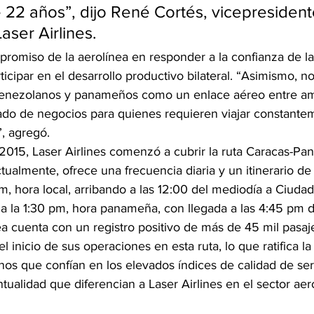
e 22 años”, dijo René Cortés, vicepresident
aser Airlines.
mpromiso de la aerolínea en responder a la confianza de la
ticipar en el desarrollo productivo bilateral. “Asimismo, n
s venezolanos y panameños como un enlace aéreo entre a
ado de negocios para quienes requieren viajar constante
, agregó.
015, Laser Airlines comenzó a cubrir la ruta Caracas-Pa
tualmente, ofrece una frecuencia diaria y un itinerario de
m, hora local, arribando a las 12:00 del mediodía a Ciuda
 a la 1:30 pm, hora panameña, con llegada a las 4:45 pm 
nea cuenta con un registro positivo de más de 45 mil pasaj
l inicio de sus operaciones en esta ruta, lo que ratifica la
nos que confían en los elevados índices de calidad de serv
tualidad que diferencian a Laser Airlines en el sector aer