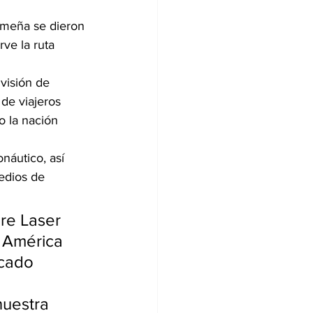
nameña se dieron 
ve la ruta 
visión de 
e viajeros 
 la nación 
náutico, así 
edios de 
re Laser 
n América 
cado 
uestra 