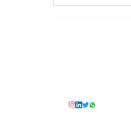
La Torre Colpatria
transforma agosto en
un festival de
experiencias para vivir
Bogotá desde las
alturas
Suscríbete a nuest