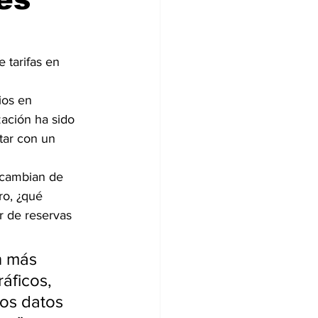
e tarifas en 
ios en 
zación ha sido 
tar con un 
 cambian de 
ro, ¿qué 
r de reservas 
n más 
áficos, 
os datos 