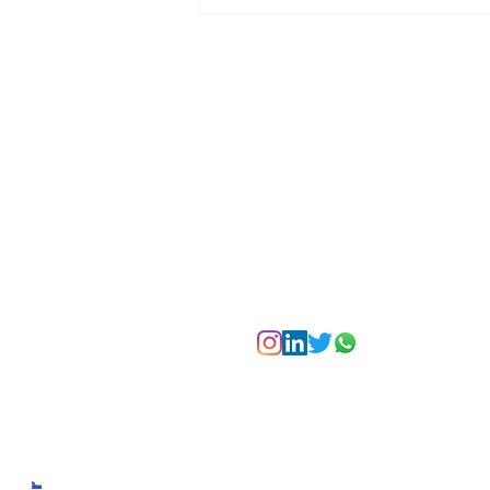
La Torre Colpatria
transforma agosto en
un festival de
experiencias para vivir
Bogotá desde las
alturas
Suscríbete a nuest