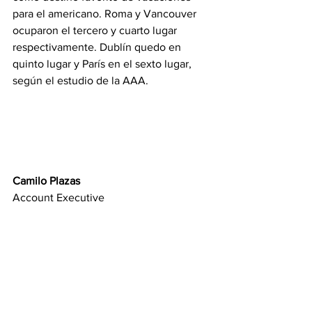
para el americano. Roma y Vancouver 
ocuparon el tercero y cuarto lugar 
respectivamente. Dublín quedo en 
quinto lugar y París en el sexto lugar, 
según el estudio de la AAA. 
Camilo Plazas
Account Executive
954.940.1581
camilo@topofmind-pr.com
www.topofmind-pr.com