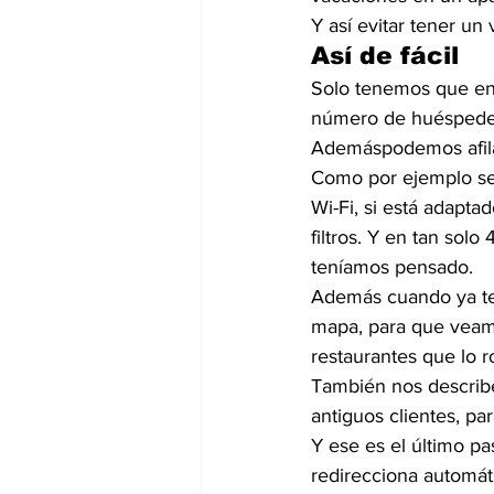
Y así evitar tener un
Así de fácil
Solo tenemos que entr
número de huéspedes
Ademáspodemos afilar
Como por ejemplo sel
Wi-Fi, si está adapta
filtros. Y en tan sol
teníamos pensado.
Además cuando ya ten
mapa, para que veamo
restaurantes que lo 
También nos describe
antiguos clientes, pa
Y ese es el último pa
redirecciona automá