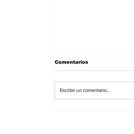
Comentarios
Escribir un comentario...
La Torre Colpatria
transforma agosto en
un festival de
experiencias para vivir
Bogotá desde las