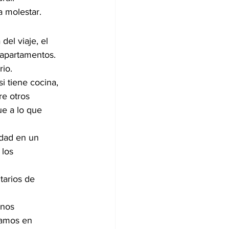
a molestar.
el viaje, el 
apartamentos. 
io.
 tiene cocina, 
re otros 
ue a lo que 
udad en un 
los 
tarios de 
 nos 
gamos en 