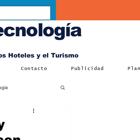
ecnología
los Hoteles y el Turismo
Contacto
Publicidad
Pla
ogía
y
con