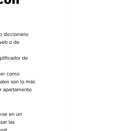
 diccionario 
web o de 
lificador de 
ner como 
ales son lo más 
or apartamento 
rse en un 
sar las 
ral.