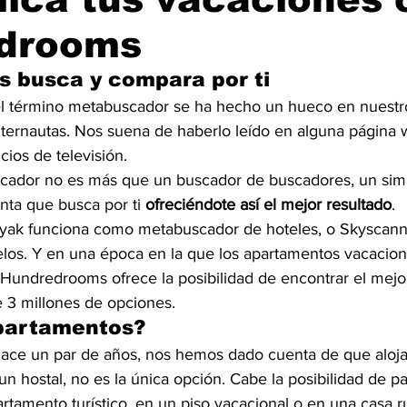
drooms
 busca y compara por ti
el término metabuscador se ha hecho un hueco en nuestro
nternautas. Nos suena de haberlo leído en alguna página 
ios de televisión.
cador no es más que un buscador de buscadores, un simp
nta que busca por ti 
ofreciéndote así el mejor resultado
.
yak funciona como metabuscador de hoteles, o Skyscan
os. Y en una época en la que los apartamentos vacacion
, Hundredrooms ofrece la posibilidad de encontrar el mej
e 3 millones de opciones.
apartamentos?
ace un par de años, nos hemos dado cuenta de que aloja
un hostal, no es la única opción. Cabe la posibilidad de pa
tamento turístico, en un piso vacacional o en una casa ru