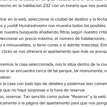
 vecino en la habitación 232 con un horario que nos pued
ar en la web, seleccionar la ciudad de destino y la fecha d
 y ¡
voilá
! Hundredrooms nos muestra todos los posibles 
 nuestra busqueda añadiendo filtros según nuestro criter
eccionar un precio máximo, el número de habitaciones, si
do a minusvalidos, si tiene cunas o si admite mascotas. Ent
o 4 clicks se nos ofrecerá el apartamento que más se acerq
emos la casa seleccionada, nos la sitúa dentro de la ci
s si se encuentra cerca de tal parque, tal monumento, o 
rodean.
 la casa con todo tipo de detalles y podemos leer comen
ra que no haya sorpresas a la hora de reservar.
so, reservar. Tan sencillo como pulsar “Reserva” y la web
ticamente a la página del apartamento para que nos pon