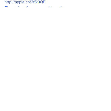
http://apple.co/2ffk9OP
Fuente: transportsystems
Ver todo
Entradas recientes