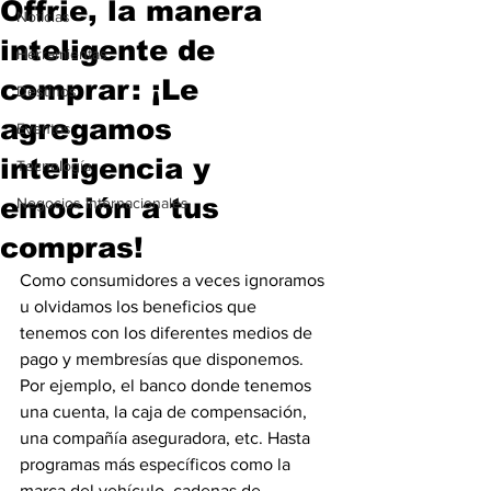
Offrie, la manera
Noticias
inteligente de
Herramientas
comprar: ¡Le
Destinos
agregamos
Eventos
inteligencia y
Tecnología
emoción a tus
Negocios Internacionales
compras!
Como consumidores a veces ignoramos 
u olvidamos los beneficios que 
tenemos con los diferentes medios de 
pago y membresías que disponemos. 
Por ejemplo, el banco donde tenemos 
una cuenta, la caja de compensación, 
una compañía aseguradora, etc. Hasta 
programas más específicos como la 
marca del vehículo, cadenas de 