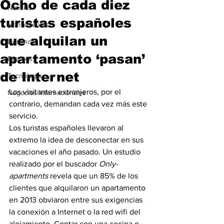
Ocho de cada diez
Noticias
turistas españoles
Herramientas
que alquilan un
Destinos
apartamento ‘pasan’
Eventos
de Internet
Tecnología
Los visitantes extranjeros, por el 
Negocios Internacionales
contrario, demandan cada vez más este 
servicio.
Los turistas españoles llevaron al 
extremo la idea de desconectar en sus 
vacaciones el año pasado. Un estudio 
realizado por el buscador 
Only-
apartments
 revela que un 85% de los 
clientes que alquilaron un apartamento 
en 2013 obviaron entre sus exigencias 
la conexión a Internet o la red wifi del 
alojamiento. Contar con una cocina o 