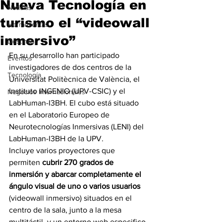
Nueva Tecnología en
Noticias
turismo el “videowall
Herramientas
inmersivo”
Destinos
En su desarrollo han participado 
Eventos
investigadores de dos centros de la 
Tecnología
Universitat Politècnica de València, el 
Instituto INGENIO (UPV-CSIC) y el 
Negocios Internacionales
LabHuman-I3BH. El cubo está situado 
en el Laboratorio Europeo de 
Neurotecnologías Inmersivas (LENI) del 
LabHuman-I3BH de la UPV.
Incluye varios proyectores que 
permiten 
cubrir 270 grados de 
inmersión y abarcar completamente el 
ángulo visual de uno o varios usuarios 
(videowall inmersivo) situados en el 
centro de la sala, junto a la mesa 
multitáctil, y un entorno web especifico 