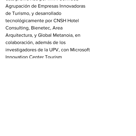
Agrupación de Empresas Innovadoras 
de Turismo, y desarrollado 
tecnológicamente por CNSH Hotel 
Consulting, Bienetec, Area 
Arquitectura, y Global Metanoia, en 
colaboración, además de los 
investigadores de la UPV, con Microsoft 
Innovation Center Tourism 
Technologies, E.H.M.A. -European 
Hotel Managers Association y Segittur.
Fuente: www.larazon.es
Ver todo
Entradas recientes