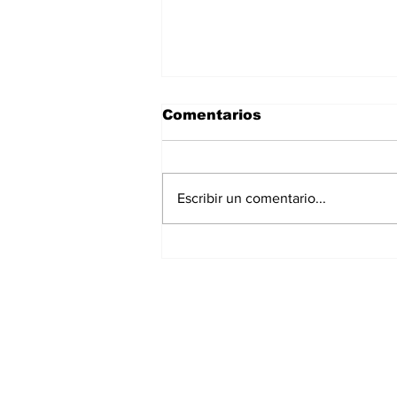
Comentarios
Escribir un comentario...
La Torre Colpatria
transforma agosto en
un festival de
experiencias para vivir
Bogotá desde las
alturas
Suscríbete a nuest