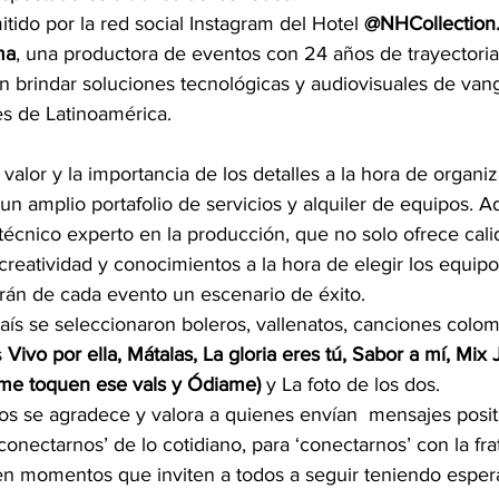
itido por la red social Instagram del Hotel 
@NHCollection
ma
, una productora de eventos con 24 años de trayectoria
 brindar soluciones tecnológicas y audiovisuales de vang
es de Latinoamérica.
valor y la importancia de los detalles a la hora de organiz
n amplio portafolio de servicios y alquiler de equipos. A
técnico experto en la producción, que no solo ofrece cali
creatividad y conocimientos a la hora de elegir los equipo
rán de cada evento un escenario de éxito. 
aís se seleccionaron boleros, vallenatos, canciones colom
 
Vivo por ella, Mátalas, La gloria eres tú, Sabor a mí, Mix 
 me toquen ese vals y Ódiame)
 y La foto de los dos. 
s se agradece y valora a quienes envían  mensajes positi
conectarnos’ de lo cotidiano, para ‘conectarnos’ con la fra
n momentos que inviten a todos a seguir teniendo espera