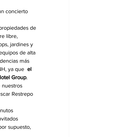
n concierto 
 propiedades de 
 libre, 
ps, jardines y 
equipos de alta 
ndencias más 
NH, ya que  
el 
Hotel Group
. 
 nuestros 
scar Restrepo 
inutos 
vitados 
por supuesto, 