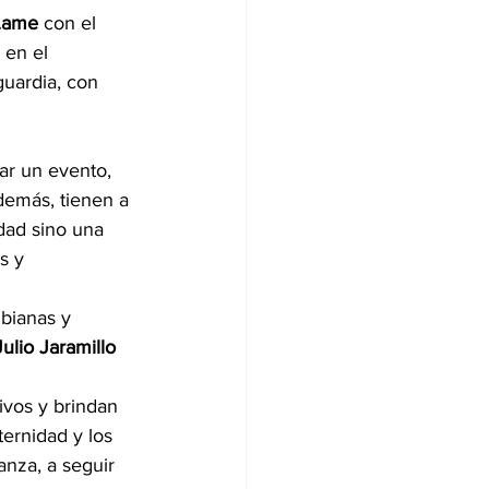
.ame
 con el 
 en el 
uardia, con 
ar un evento, 
demás, tienen a 
dad sino una 
s y 
bianas y 
Julio Jaramillo 
vos y brindan 
ternidad y los 
nza, a seguir 