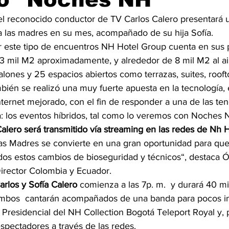
el reconocido conductor de TV Carlos Calero presentará u
 las madres en su mes, acompañado de su hija Sofía.
zar este tipo de encuentros NH Hotel Group cuenta en sus
3 mil M2 aproximadamente, y alrededor de 8 mil M2 al aire
alones y 25 espacios abiertos como terrazas, suites, roofto
bién se realizó una muy fuerte apuesta en la tecnología, 
internet mejorado, con el fin de responder a una de las te
ia: los eventos híbridos, tal como lo veremos con Noches 
Calero será transmitido vía streaming en las redes de Nh 
las Madres se convierte en una gran oportunidad para que
dos estos cambios de bioseguridad y técnicos“, destaca Ó
rector Colombia y Ecuador. 
arlos y Sofía Calero
 comienza a las 7p. m.  y durará 40 m
bos  cantarán acompañados de una banda para pocos in
 Presidencial del NH Collection Bogotá Teleport Royal y, 
espectadores a través de las redes.