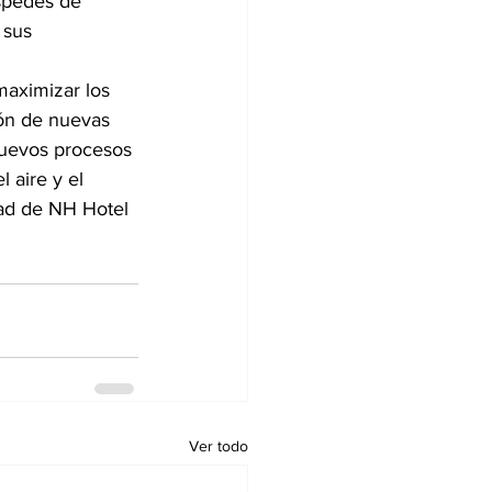
spedes de 
 sus 
aximizar los 
ión de nuevas 
 nuevos procesos 
l aire y el 
ad de NH Hotel 
Ver todo