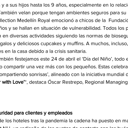
 a sus hijos hasta los 9 años, especialmente en lo relac
También velan porque tengan ambientes seguros para su d
llection Medellín Royal emocionó a chicos de la  Fundaci
ños y se hallan en situación de vulnerabilidad. Todos los
n en diversas actividades siguiendo las normas de biosegu
galos y deliciosos cupcakes y muffins. A muchos, incluso,
s en la casa debido a la crisis sanitaria. 
ién festejamos este 24 de abril el ‘Día del Niño’, todo 
 compartir una vez más con los pequeños. Estas celebra
ompartiendo sonrisas’, alineado con la iniciativa mundial 
 with Love’
“, destaca Óscar Restrepo, Regional Managing 
uridad para clientes y empleados
de los hoteles tras la pandemia la cadena ha puesto en ma