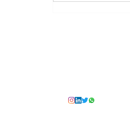
La Torre Colpatria
transforma agosto en
un festival de
experiencias para vivir
Bogotá desde las
alturas
Suscríbete a nuest