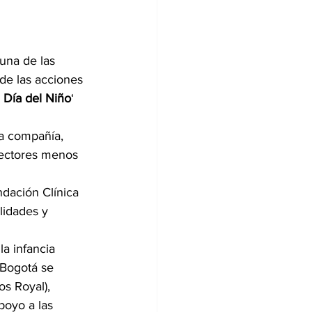
una de las 
de las acciones 
l Día del Niño
‘ 
la compañía, 
 sectores menos 
dación Clínica 
lidades y 
la infancia 
 Bogotá se 
os Royal), 
poyo a las 