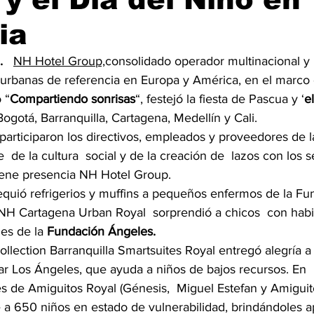
ia
  
NH Hotel Group,
consolidado operador multinacional y 
urbanas de referencia en Europa y América, en el marco 
 “
Compartiendo sonrisas
“, festejó la fiesta de Pascua y ‘
e
gotá, Barranquilla, Cartagena, Medellín y Cali. 
participaron los directivos, empleados y proveedores de 
  de la cultura  social y de la creación de  lazos con los
iene presencia NH Hotel Group. 
equió refrigerios y muffins a pequeños enfermos de la Fun
l NH Cartagena Urban Royal  sorprendió a chicos  con habi
es de la 
Fundación Ángeles.
ollection Barranquilla Smartsuites Royal entregó alegría a 
 Los Ángeles, que ayuda a niños de bajos recursos. En 
des de Amiguitos Royal (Génesis,  Miguel Estefan y Amiguit
 a 650 niños en estado de vulnerabilidad, brindándoles a