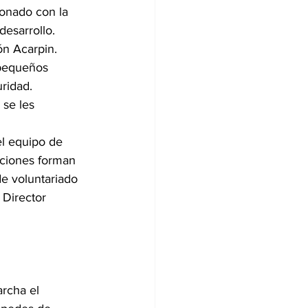
ionado con la 
esarrollo. 
ón Acarpin. 
 pequeños 
ridad. 
 se les 
el equipo de 
ciones forman 
de voluntariado 
Director 
rcha el 