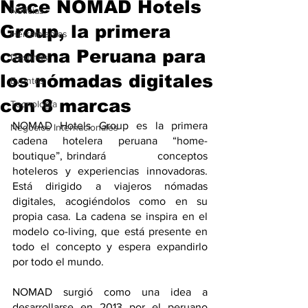
Nace NOMAD Hotels
Noticias
Group, la primera
Herramientas
cadena Peruana para
Destinos
los nómadas digitales
Eventos
con 8 marcas
Tecnología
NOMAD Hotels Group es la primera 
Negocios Internacionales
cadena hotelera peruana “home-
boutique”, brindará            conceptos 
hoteleros y experiencias innovadoras. 
Está dirigido a viajeros nómadas 
digitales, acogiéndolos como en su 
propia casa. La cadena se inspira en el 
modelo co-living, que está presente en 
todo el concepto y espera expandirlo 
por todo el mundo. 
NOMAD surgió como una idea a 
desarrollarse en 2013 por el peruano 