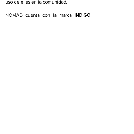
uso de ellas en la comunidad. 
NOMAD cuenta con la marca
 INDIGO
para desarrollar una propuesta 
gastronómica bajo el liderazgo del 
reconocido Chef Enrique Paredes. El 
formato conceptual es el de “Cocina con 
Libertad”, donde una amplia variedad de 
ingredientes locales, que contribuyen a 
la sostenibilidad, son el fundamento de 
nuestros platos tradicionales.  Este 
concepto será la base de sus 
restaurantes hoteleros y de los que se 
abrirán de manera independiente en 
diferentes destinos internacionales. 
Asimismo, junto al destilador y blender 
Andre Querol lanzaron AMBAR. Esta es 
una propuesta que acoge destilados 
tradicionales para componer una carta 
de cócteles clásicos y también una de 
cócteles de autor con ingredientes 