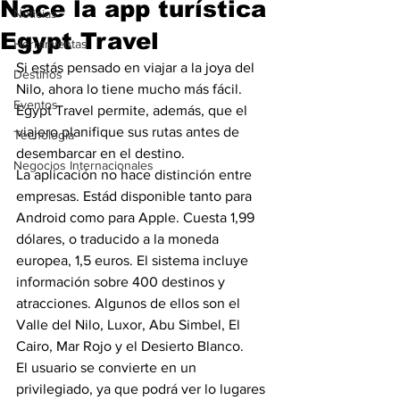
Nace la app turística
Noticias
Egypt Travel
Herramientas
Si estás pensado en viajar a la joya del 
Destinos
Nilo, ahora lo tiene mucho más fácil. 
Eventos
Egypt Travel permite, además, que el 
viajero planifique sus rutas antes de 
Tecnología
desembarcar en el destino.
Negocios Internacionales
La aplicación no hace distinción entre 
empresas. Estád disponible tanto para 
Android como para Apple. Cuesta 1,99 
dólares, o traducido a la moneda 
europea, 1,5 euros. El sistema incluye 
información sobre 400 destinos y 
atracciones. Algunos de ellos son el 
Valle del Nilo, Luxor, Abu Simbel, El 
Cairo, Mar Rojo y el Desierto Blanco.
El usuario se convierte en un 
privilegiado, ya que podrá ver lo lugares 