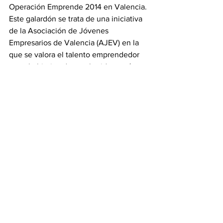
Operación Emprende 2014 en Valencia. 
Este galardón se trata de una iniciativa 
de la Asociación de Jóvenes 
Empresarios de Valencia (AJEV) en la 
que se valora el talento emprendedor 
con el objetivo de que las ideas más 
innovadoras se conviertan en 
realidades de negocio.
Está formada por un equipo de 
emprendedoras con años de 
experiencia en el sector social y de la 
economía digital. Es un proyecto 
pionero que ha conseguido convertirse 
en referente del ocio sostenible y del 
bienestar en España.
Ecovamos es la primera comunidad 
online formada por personas con 
espíritu viajero donde descubrir, valorar 
y compartir experiencias de ocio 