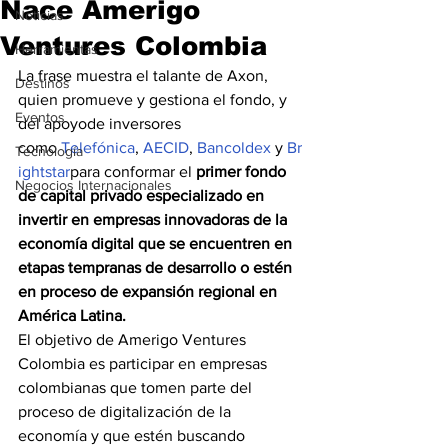
Nace Amerigo
Noticias
Ventures Colombia
Herramientas
La frase muestra el talante de Axon, 
Destinos
quien promueve y gestiona el fondo, y 
Eventos
del apoyode inversores 
como 
Telefónica
, 
AECID
, 
Bancoldex
 y 
Br
Tecnología
ightstar
para conformar el 
primer fondo 
Negocios Internacionales
de capital privado especializado en 
invertir en empresas innovadoras de la 
economía digital que se encuentren en 
etapas tempranas de desarrollo o estén 
en proceso de expansión regional en 
América Latina.
El objetivo de Amerigo Ventures 
Colombia es participar en empresas 
colombianas que tomen parte del 
proceso de digitalización de la 
economía y que estén buscando 