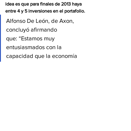
idea es que para finales de 2013 haya 
entre 4 y 5 inversiones en el portafolio.
Alfonso De León, de Axon, 
concluyó afirmando 
que: “Estamos muy 
entusiasmados con la 
capacidad que la economía 
colombiana tiene para 
generarnos esas 19 
oportunidades de inversión 
pero en cualquier caso
 una de 
nuestras tareas es ayudar a 
desarrollar el ecosistema 
colombiano
 para que no solo 
las cosas que ya están sean en 