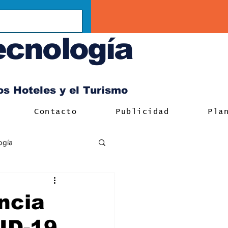
ecnología
los Hoteles y el Turismo
Contacto
Publicidad
Pla
ogía
ncia
VID-19