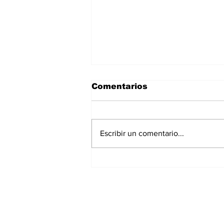
Comentarios
Escribir un comentario...
La Torre Colpatria
transforma agosto en
un festival de
experiencias para vivir
Bogotá desde las
alturas