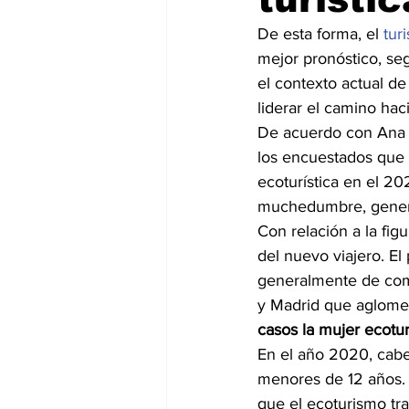
De esta forma, el 
tur
mejor pronóstico, se
el contexto actual de
liderar el camino hac
De acuerdo con Ana 
los encuestados que t
ecoturística en el 20
muchedumbre, generó
Con relación a la figu
del nuevo viajero. E
generalmente de com
y Madrid que aglomer
casos la mujer ecoturi
En el año 2020, cabe
menores de 12 años. E
que el ecoturismo tra