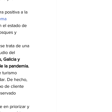
a positiva a la 
tema 
n el estado de 
osques y 
se trata de una 
udio del 
, Galicia y 
de la pandemia.
 turismo 
dar. De hecho, 
o de cliente 
bservado 
 en priorizar y 