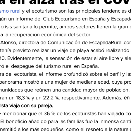
ismo rural
 y el ecoturismo son las principales tendencias
gún un informe del Club Ecoturismo en España y Escapada
 crisis sanitaria lo permite, ambos sectores tienen la gran
ia la recuperación económica del sector.
Alonso, directora de Comunicación de EscapadaRural.com
enía previsto realizar un viaje de playa acabó realizand
20. Evidentemente, la sensación de estar al aire libre y ale
 el despegue del turismo rural en España.
ra del ecoturista, el informe profundizó sobre el perfil y la
l panorama mostró a una mujer de mediana edad, cuya pr
unidades que reúnen una cantidad mayor de población,
an un 18,3 % y un 22,2 %, respectivamente. Además, 
en 
sta viaja con su pareja.
 mencionar que el 36 % de los ecoturistas han viajado co
l beneficio añadido para las familias fue la inmensa cant
nsmitió a los más pequeños, como el respeto a la naturale