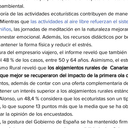
oambiental.
yoría de las actividades ecoturísticas contribuyen de maner
. Mientras que 
las actividades al aire libre refuerzan el sis
niños
, las jornadas de meditación en la naturaleza mejora
nestar emocional. Además, los recursos didácticos por b
tener la forma física y reducir el estrés.
ura del empresario viajero, el informe reveló que también 
l 48 % de los casos, entre 50 y 64 años. Asimismo, el est
smo Rural reveló que 
los alojamientos rurales de  Canarias
 que mejor se recuperaron del impacto de la primera ola 
entos, además de contar con una oferta complementaria de
tener un interés superior a los alojamientos rurales están
onso, un 48,4 % considera que los ecoturistas son un tip
a, lo que supone 13 puntos más que la media que se ha o
ar la opinión de los encuestados.
, la postura del Gobierno de España se ha mantenido firme