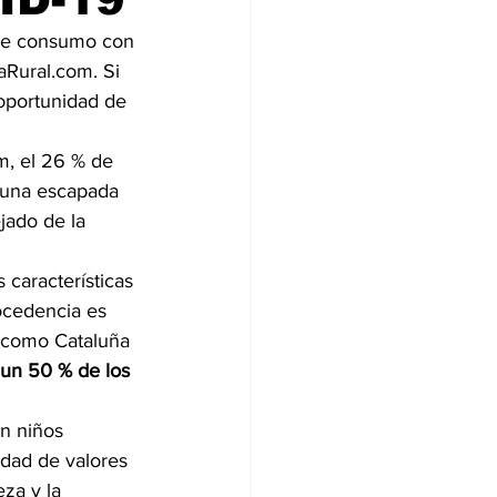
 de consumo con 
Rural.com. Si 
 oportunidad de 
, el 26 % de 
o una escapada 
jado de la 
s características 
ocedencia es 
 como Cataluña 
un 50 % de los 
n niños 
idad de valores 
za y la 