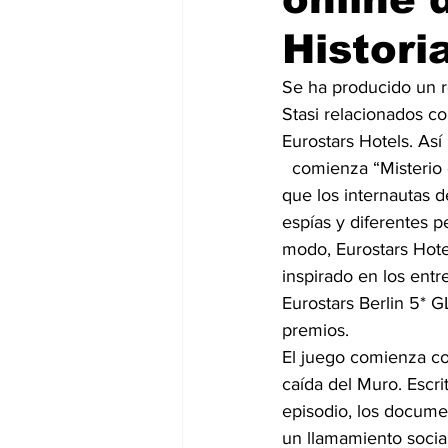
Histori
Se ha producido un r
Stasi relacionados co
Eurostars Hotels. Así
  comienza “Misterio en Berlín”, el juego de espionaje creado por la cadena hotelera en el 
que los internautas 
espías y diferentes p
modo, Eurostars Hote
inspirado en los entre
Eurostars Berlin 5* G
premios.
El juego comienza co
caída del Muro. Escri
episodio, los docume
un llamamiento social