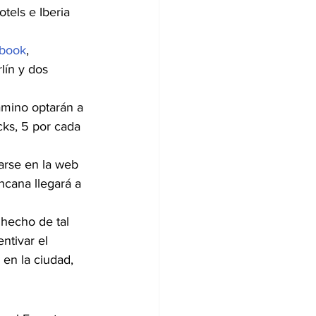
tels e Iberia 
book
,
lín y dos 
 
amino optarán a 
cks, 5 por cada 
arse en la web 
ncana llegará a 
 hecho de tal 
ntivar el 
en la ciudad, 