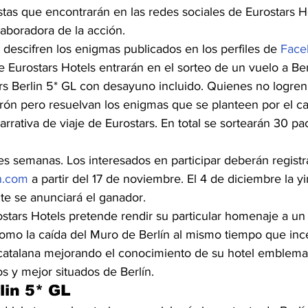
stas que encontrarán en las redes sociales de Eurostars Ho
aboradora de la acción.
 descifren los enigmas publicados en los perfiles de 
Face
e Eurostars Hotels entrarán en el sorteo de un vuelo a Ber
rs Berlin 5* GL con desayuno incluido. Quienes no logren
rón pero resuelvan los enigmas que se planteen por el c
narrativa de viaje de Eurostars. En total se sortearán 30 pa
es semanas. Los interesados en participar deberán registr
n.com
 a partir del 17 de noviembre. El 4 de diciembre la yi
ente se anunciará el ganador.
stars Hotels pretende rendir su particular homenaje a un
como la caída del Muro de Berlín al mismo tiempo que ince
l catalana mejorando el conocimiento de su hotel emblema 
s y mejor situados de Berlín.
lin 5* GL