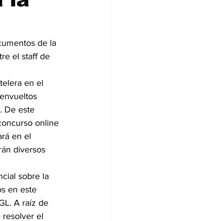
cumentos de la 
e el staff de 
 envueltos 
. De este 
concurso online 
ará en el 
rán diversos 
ial sobre la 
os en este 
L. A raíz de 
resolver el 