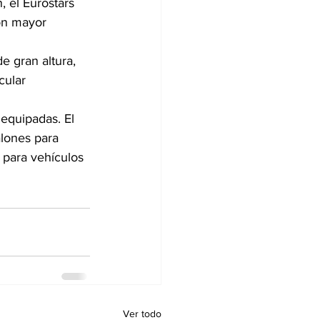
, el Eurostars 
on mayor 
e gran altura, 
cular 
equipadas. El 
lones para 
 para vehículos 
Ver todo