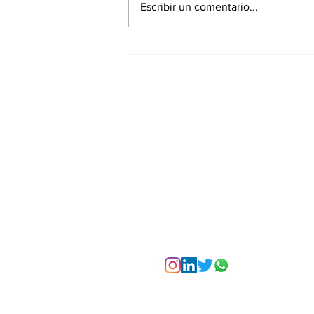
Escribir un comentario...
La Torre Colpatria
transforma agosto en
un festival de
experiencias para vivir
Bogotá desde las
alturas
Suscríbete a nuest