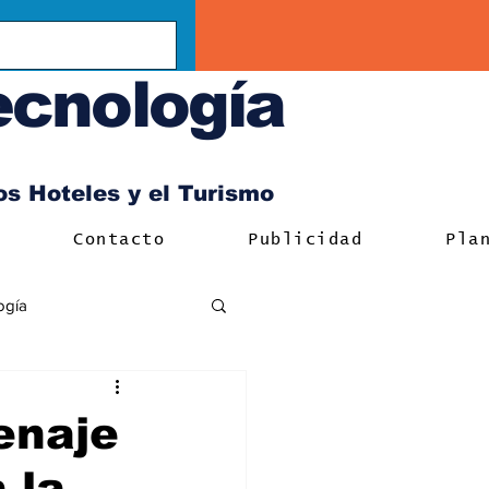
ecnología
los Hoteles y el Turismo
Contacto
Publicidad
Pla
ogía
enaje
 la