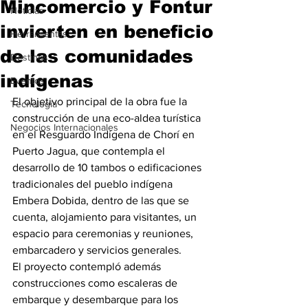
Mincomercio y Fontur
Noticias
invierten en beneficio
Herramientas
de las comunidades
Destinos
indígenas
Eventos
El objetivo principal de la obra fue la 
Tecnología
construcción de una eco-aldea turística 
Negocios Internacionales
en el Resguardo Indígena de Chorí en 
Puerto Jagua, que contempla el 
desarrollo de 10 tambos o edificaciones 
tradicionales del pueblo indígena 
Embera Dobida, dentro de las que se 
cuenta, alojamiento para visitantes, un 
espacio para ceremonias y reuniones, 
embarcadero y servicios generales.
El proyecto contempló además 
construcciones como escaleras de 
embarque y desembarque para los 