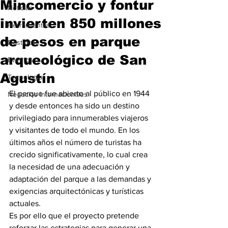
Mincomercio y fontur
Noticias
invierten 850 millones
Herramientas
de pesos en parque
Destinos
arqueológico de San
Eventos
Agustín
Tecnología
El parque fue abierto al público en 1944 
Negocios Internacionales
y desde entonces ha sido un destino 
privilegiado para innumerables viajeros 
y visitantes de todo el mundo. En los 
últimos años el número de turistas ha 
crecido significativamente, lo cual crea 
la necesidad de una adecuación y 
adaptación del parque a las demandas y 
exigencias arquitectónicas y turísticas 
actuales.
Es por ello que el proyecto pretende 
reforzar las estrategias para generar una 