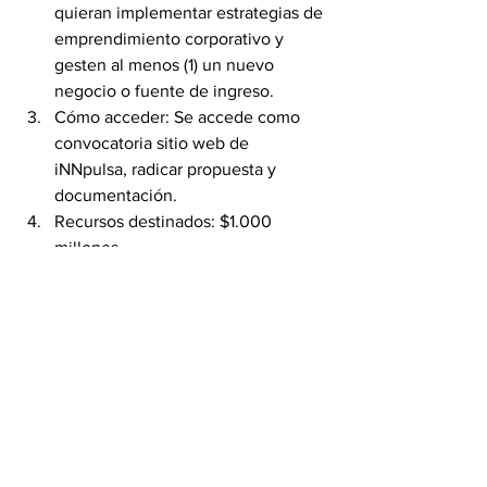
quieran implementar estrategias de 
emprendimiento corporativo y 
gesten al menos (1) un nuevo 
negocio o fuente de ingreso.
Cómo acceder: Se accede como 
convocatoria sitio web de 
iNNpulsa, radicar propuesta y 
documentación.
Recursos destinados: $1.000 
millones
Para cuántos: Al menos 10 
empresas
Capital para Emprender: Innpulsa 
Colombia, con el apoyo de Bancoldex, 
diseñará una nueva modalidad de 
financiación para emprendedores bajo 
modalidad de capital de riesgo (Tipo 
Fondo YOZMA en Israel), en donde 
existan recursos públicos y privados 