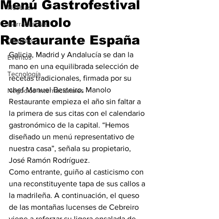
Menú Gastrofestival
Noticias
en Manolo
Herramientas
Restaurante España
Destinos
Galicia, Madrid y Andalucía se dan la 
Eventos
mano en una equilibrada selección de 
Tecnología
recetas tradicionales, firmada por su 
chef Manuel Besteiro. Manolo 
Negocios Internacionales
Restaurante empieza el año sin faltar a 
la primera de sus citas con el calendario 
gastronómico de la capital. “Hemos 
diseñado un menú representativo de 
nuestra casa”, señala su propietario, 
José Ramón Rodríguez.
Como entrante, guiño al casticismo con 
una reconstituyente tapa de sus callos a 
la madrileña. A continuación, el queso 
de las montañas lucenses de Cebreiro 
viene a reforzar su ligera ensalada de 