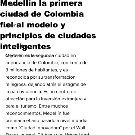
Medellín la primera
Noticias
ciudad de Colombia
Herramientas
fiel al modelo y
Destinos
principios de ciudades
Eventos
inteligentes
Tecnología
Medellín es la segunda ciudad en 
Negocios Internacionales
importancia de Colombia, con cerca de 
3 millones de habitantes, y es 
reconocida por su transformación 
milagrosa, dejando atrás el estigma de 
la narcoviolencia. Es un centro de 
atracción para la inversión extranjera y 
para el turismo. Entre muchos 
reconocimientos, Medellín fue 
premiada el ano pasado a nivel mundial 
como “Ciudad innovadora” por el Wall 
Street Journal, Citibank y el Urban Land 