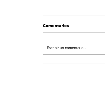
Comentarios
Escribir un comentario...
La Torre Colpatria
transforma agosto en
un festival de
experiencias para vivir
Bogotá desde las
alturas
Suscríbete a nuest