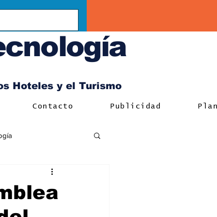
ecnología
los Hoteles y el Turismo
Contacto
Publicidad
Pla
ogía
amblea
del