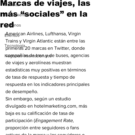
Marcas de viajes, las
Noticias
más “sociales” en la
Herramientas
red
Destinos
American Airlines, Lufthansa, Virgin 
Eventos
Trains y Virgin Atlantic están entre las 
Tecnología
primeras 20 marcas en Twitter, donde 
compañías de tren y de buses, agencias 
Negocios Internacionales
de viajes y aerolíneas muestran 
estadísticas muy positivas en términos 
de tasa de respuesta y tiempo de 
respuesta en los indicadores principales 
de desempeño.
Sin embargo, según un estudio 
divulgado en hotelmarketing.com, más 
baja es su calificación de tasa de 
participación (
Engagement Rate
, 
proporción entre seguidores o fans 
activos de la marca y los seguidores o 