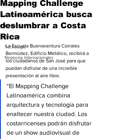
Mapping Challenge
Noticias
Latinoamérica busca
Herramientas
deslumbrar a Costa
Destinos
Rica
Eventos
La Escuela Buenaventura Corrales 
Tecnología
Bermúdez, Edificio Metálico, recibirá a 
Negocios Internacionales
los ciudadanos de San José para que 
puedan disfrutar de una increíble 
presentación al aire libre.
“El Mapping Challenge 
Latinoamérica combina 
arquitectura y tecnología para 
enaltecer nuestra ciudad. Los 
costarricenses podrán disfrutar 
de un show audiovisual de 