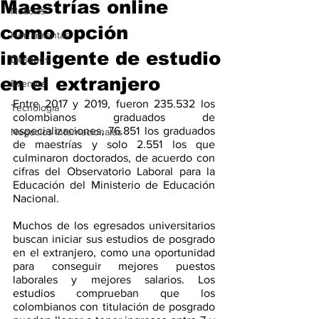
Maestrías online
Noticias
como opción
Herramientas
inteligente de estudio
Destinos
en el extranjero
Eventos
Entre 2017 y 2019, fueron 235.532 los 
Tecnología
colombianos graduados de 
especializaciones, 76.851 los graduados 
Negocios Internacionales
de maestrías y solo 2.551 los que 
culminaron doctorados, de acuerdo con 
cifras del Observatorio Laboral para la 
Educación del Ministerio de Educación 
Nacional. 
Muchos de los egresados universitarios 
buscan iniciar sus estudios de posgrado 
en el extranjero, como una oportunidad 
para conseguir mejores puestos 
laborales y mejores salarios. Los 
estudios comprueban que los 
colombianos con titulación de posgrado 