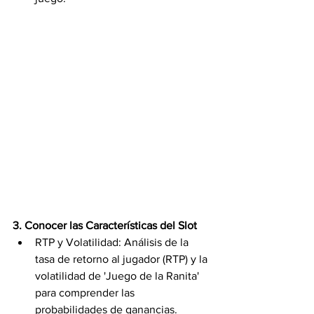
3. Conocer las Características del Slot
RTP y Volatilidad: Análisis de la 
tasa de retorno al jugador (RTP) y la 
volatilidad de 'Juego de la Ranita' 
para comprender las 
probabilidades de ganancias.