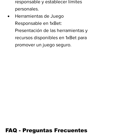
responsable y establecer límites 
personales.
Herramientas de Juego 
Responsable en 1xBet: 
Presentación de las herramientas y 
recursos disponibles en 1xBet para 
promover un juego seguro.
FAQ - Preguntas Frecuentes