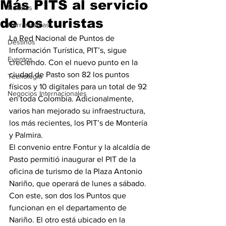
Más PITS al servicio
Noticias
de los turistas
Herramientas
La Red Nacional de Puntos de 
Destinos
Información Turística, PIT’s, sigue 
Eventos
creciendo. Con el nuevo punto en la 
ciudad de Pasto son 82 los puntos 
Tecnología
físicos y 10 digitales para un total de 92 
Negocios Internacionales
en toda Colombia. Adicionalmente, 
varios han mejorado su infraestructura, 
los más recientes, los PIT’s de Montería 
y Palmira.
El convenio entre Fontur y la alcaldía de 
Pasto permitió inaugurar el PIT de la 
oficina de turismo de la Plaza Antonio 
Nariño, que operará de lunes a sábado. 
Con este, son dos los Puntos que 
funcionan en el departamento de 
Nariño. El otro está ubicado en la 