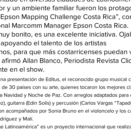
or y un ambiente familiar fueron los protag
l Epson Mapping Challenge Costa Rica”, con
nal Marcomm Manager Epson Costa Rica.
uy bonito, es una excelente iniciativa. Oja
 apoyando el talento de los artistas 
nos, para que más costarricenses puedan v
afirmó Allan Blanco, Periodista Revista Clic
te en el show.
na presentación de Editus, el reconocido grupo musical c
de 30 países con su arte, quienes tocaron los mejores clá
a Navidad y Noche de Paz. Con arreglos adaptados para 
z), guitarra (Edín Solís) y percusión (Carlos Vargas “Tapad
on acompañados por Sonia Bruno en el violoncelo y los c
ríguez y Malí.
e Latinoamérica” es un proyecto internacional que realiza