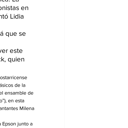
onistas en 
tó Lidia 
lá que se 
er este 
k, quien 
ostarricense 
sicos de la 
el ensamble de 
o”), en esta 
antantes Milena 
 Epson junto a 