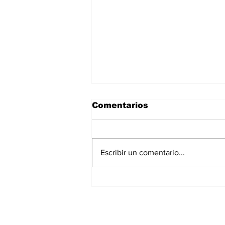
Comentarios
Escribir un comentario...
La Torre Colpatria
transforma agosto en
un festival de
experiencias para vivir
Bogotá desde las