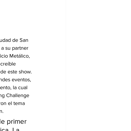
ciudad de San 
 a su partner 
cio Metálico, 
creíble 
 de este show.
ndes eventos, 
nto, la cual 
ng Challenge 
ron el tema 
n.
de primer 
ca. La 