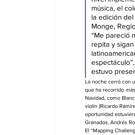
música, el col
la edición de
Monge, Regio
“Me pareció m
repita y sigan
latinoamerica
espectáculo”, 
estuvo presen
La noche cerró con u
que ha recorrido más 
Navidad, como Blanc
violín (Ricardo Ramíre
oportunidad estuvier
Granados, Andrés Rod
El “Mapping Challeng