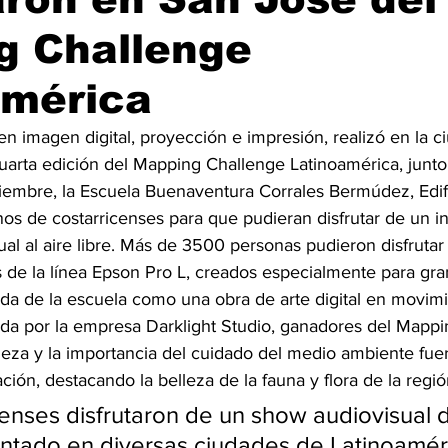
g Challenge
américa
en imagen digital, proyección e impresión, realizó en la 
cuarta edición del Mapping Challenge Latinoamérica, junto
ciembre, la Escuela Buenaventura Corrales Bermúdez, Edifi
nos de costarricenses para que pudieran disfrutar de un in
al al aire libre. Más de 3500 personas pudieron disfrutar
 de la línea Epson Pro L, creados especialmente para gra
hada de la escuela como una obra de arte digital en movimie
da por la empresa Darklight Studio, ganadores del Mappi
aleza y la importancia del cuidado del medio ambiente fue
ción, destacando la belleza de la fauna y flora de la regió
censes disfrutaron de un show audiovisual 
ntado en diversas ciudades de Latinoaméri