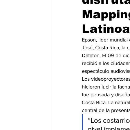
Mappin
Latino
Epson, líder mundial 
José, Costa Rica, la 
Dataton. El 09 de di
recibió a los ciudada
espectáculo audiovisu
Los videoproyectores
hicieron lucir la fac
fue pensada y diseña
Costa Rica. La natur
central de la presenta
“Los costarri
nivel impleme