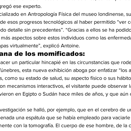
agregó ese experto.
cializado en Antropología Física del museo londinense, su
 de esos progresos tecnológicos al haber permitido “ver c
o detalle sin precedentes”. “Gracias a ellos se ha podido
 más aspectos sobre estos individuos como las enfermed
pas virtualmente”, explicó Antoine.
iana de los momificados:
hacer un particular hincapié en las circunstancias que rod
 fúnebres, esta nueva exhibición aboga por enfatizar “los 
, como su estado de salud, su aspecto físico o sus hábitos
on mecanismos interactivos, el visitante puede observar l
vieron en Egipto o Sudán hace miles de años, y que aún 
estigación se halló, por ejemplo, que en el cerebro de u
nada una espátula que se había empleado para vaciarle 
mente con la tomografía. El cuerpo de ese hombre, de la 