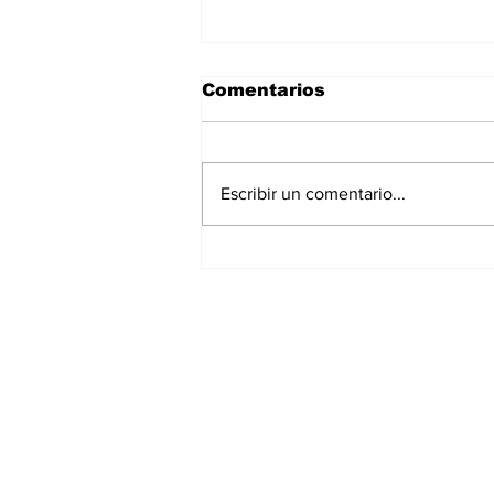
Comentarios
Escribir un comentario...
La Torre Colpatria
transforma agosto en
un festival de
experiencias para vivir
Bogotá desde las
alturas
Suscríbete a nuest