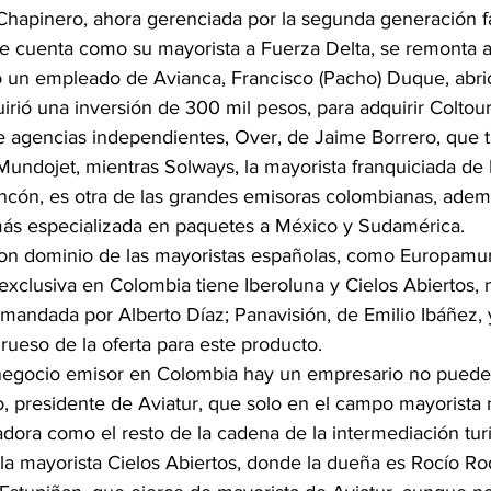
 Chapinero, ahora gerenciada por la segunda generación fa
 cuenta como su mayorista a Fuerza Delta, se remonta a
do un empleado de Avianca, Francisco (Pacho) Duque, abri
rió una inversión de 300 mil pesos, para adquirir Coltour
e agencias independientes, Over, de Jaime Borrero, que t
Mundojet, mientras Solways, la mayorista franquiciada de M
incón, es otra de las grandes emisoras colombianas, adem
más especializada en paquetes a México y Sudamérica.
son dominio de las mayoristas españolas, como Europamun
exclusiva en Colombia tiene Iberoluna y Cielos Abiertos,
mandada por Alberto Díaz; Panavisión, de Emilio Ibáñez, y
rueso de la oferta para este producto.
 negocio emisor en Colombia hay un empresario no puede f
 presidente de Aviatur, que solo en el campo mayorista 
ora como el resto de la cadena de la intermediación turí
a mayorista Cielos Abiertos, donde la dueña es Rocío Rod