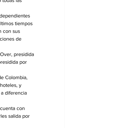
 todas las 
ndependientes 
últimos tiempos 
n con sus 
aciones de 
Over, presidida 
residida por 
de Colombia, 
hoteles, y 
a diferencia 
 cuenta con 
les salida por 