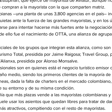
Estupiñan, que ejerce de mayorista de Aviatur, aunque no
e compran a la mayorista con la que comparten matriz.
bianas –una planta de unas 3,800 agencias en el país– i
etas ante la fuerza de las grandes mayoristas, y en los 
arse para intentar hacerse más fuertes ante la negociació
 de ello fue el nacimiento de OTTA, una alianza de agrup
ciales de los grupos que integran esta alianza, como son 
rismo Total, presidida por Jaime Raigosa; Travel Group, p
’Alianxa, presidida por Alonso Monsalve.
sionales son en quienes está el negocio turístico emisor 
ño medio, siendo los primeros clientes de la mayoría de 
neas, dada la falta de charters en el mercado colombiano, 
de su entorno y de su misma condición.
ía que más plazas vende a las mayoristas colombianas y
ele usar los asientos que quedan libres para tratar de dar
ás atractivos, compitiendo con el resto de mayoristas.