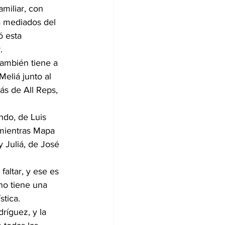
miliar, con 
 mediados del 
ó esta 
.
ambién tiene a 
eliá junto al 
ás de All Reps, 
do, de Luis 
 mientras Mapa 
 Juliá, de José 
altar, y ese es 
no tiene una 
stica.
ríguez, y la 