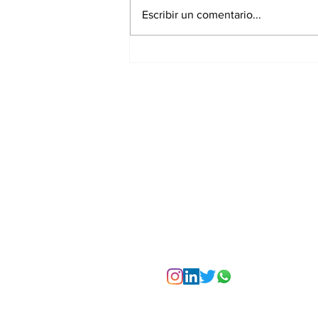
Escribir un comentario...
La Torre Colpatria
transforma agosto en
un festival de
experiencias para vivir
Bogotá desde las
alturas
Suscríbete a nuest