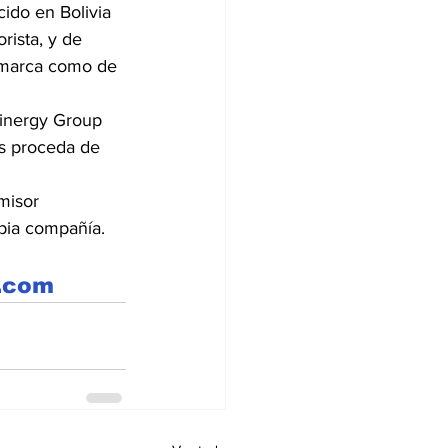
ido en Bolivia 
ista, y de 
e marca como de 
Sinergy Group 
es proceda de 
misor 
pia compañía.
k.com