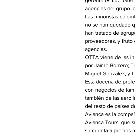
gerente es Luz Jane 
agencias del grupo l
Las minoristas colom
no se han quedado qui
han tratado de agrup
proveedores, y fruto
agencias.
OTTA viene de las ini
por Jaime Borrero; Tu
Miguel González, y L
Esta docena de profe
con negocios de tama
también de las aerolí
del resto de países 
Avianca es la compañ
Avianca Tours, que su
su cuenta a precios m