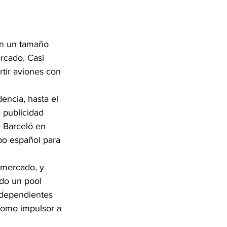
on un tamaño 
rcado. Casi 
tir aviones con 
ncia, hasta el 
 publicidad 
e Barceló en 
po español para 
 mercado, y 
do un pool 
independientes 
como impulsor a 