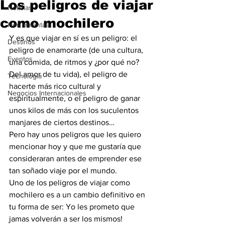
Los peligros de viajar
Noticias
como mochilero
Herramientas
Y es que viajar en sí es un peligro: el 
Destinos
peligro de enamorarte (de una cultura, 
Eventos
una comida, de ritmos y ¿por qué no? 
Del amor de tu vida), el peligro de 
Tecnología
hacerte más rico cultural y 
Negocios Internacionales
espiritualmente, o el peligro de ganar 
unos kilos de más con los suculentos 
manjares de ciertos destinos…
Pero hay unos peligros que les quiero 
mencionar hoy y que me gustaría que 
consideraran antes de emprender ese 
tan soñado viaje por el mundo.
Uno de los peligros de viajar como 
mochilero es a un cambio definitivo en 
tu forma de ser: Yo les prometo que 
jamas volverán a ser los mismos!