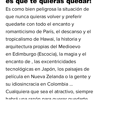
es que te quieras quedar!
Es como bien peligrosa la situación de 
que nunca quieras volver y preferir 
quedarte con todo el encanto y 
romanticismo de París, el descanso y el 
tropicalismo de Hawai, la historia y 
arquitectura propias del Medioevo 
en Edimburgo (Escocia), la magia y el 
encanto de , las excentricidades 
tecnológicas en Japón, los paisajes de 
película en Nueva Zelanda o la gente y 
su idiosincracia en Colombia …
Cualquiera que sea el atractivo, siempre 
habrá una razón para querer quedarte.
Así que parceros, estén preparados para 
este gran peligro que enfrentamos los 
viajeros…Felices viajes.
Fuente.viajandosinpapelhi
gienico.com