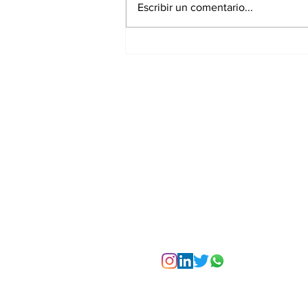
Escribir un comentario...
La Torre Colpatria
transforma agosto en
un festival de
experiencias para vivir
Bogotá desde las
alturas
Suscríbete a nuest