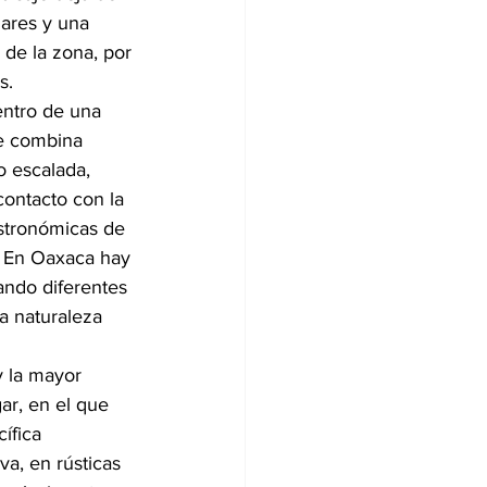
lares y una 
de la zona, por 
s.
entro de una 
ue combina 
o escalada, 
contacto con la 
astronómicas de 
. En Oaxaca hay 
zando diferentes 
la naturaleza 
y la mayor 
ar, en el que 
ífica 
a, en rústicas 