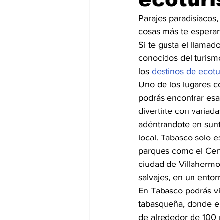
Parajes paradisíacos,
cosas más te esperan
Si te gusta el llamado
conocidos del turism
los 
destinos de ecot
Uno de los lugares c
podrás encontrar esa
divertirte con varia
adéntrandote en suntu
local. Tabasco solo e
parques como el Centr
ciudad de Villahermos
salvajes, en un entorn
En Tabasco podrás vis
tabasqueña, donde en
de alrededor de 100 m