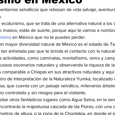
 entornos selváticos que rebosan de vida salvaje, aventur
.
 ecoturismo, que se trata de una alternativa natural a los c
o masivo, estás de suerte, porque aquí te vamos a nombr
urismo
 en México que no te puedes perder.
on mayor diversidad natural de México es el estado de T
 tan anhelada paz que te brinda el contacto con la natura
das actividades, como caminatas, montañismo, remo y cam
osos escenarios naturales y observando la riqueza de la f
s comparable a Chiapas en sus atractivos naturales y aquí
o de Interpretación de la Naturaleza Yumká, localizado n
a, que cuenta con un paisaje selvático, milenarios árbole
o controlado y sin riesgos para el visitante.
itar otros fantásticos lugares como Agua Selva, en la ser
contrarás la majestuosa cascada de las Flores, con una 
etros de altura, o la zona de la Chontalpa, en donde el p