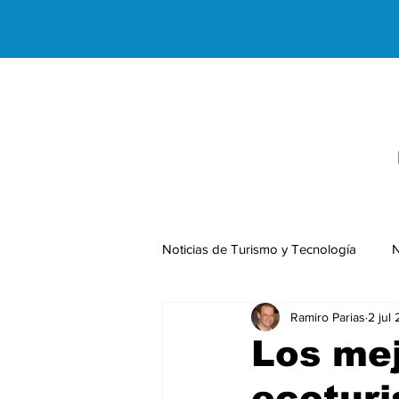
Noticias de Turismo y Tecnología
N
Ramiro Parias
2 jul
Negocios Internacionales
Los mej
ecotur