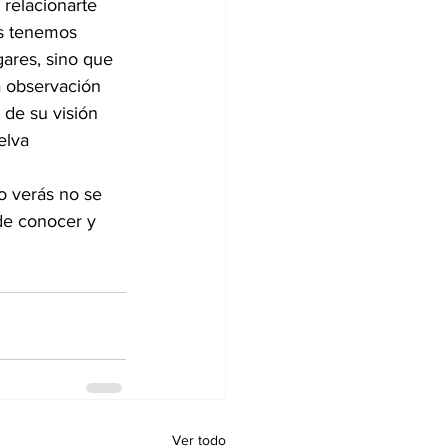
 relacionarte 
os tenemos 
gares, sino que 
a observación 
 de su visión 
elva 
o verás no se 
de conocer y 
Ver todo