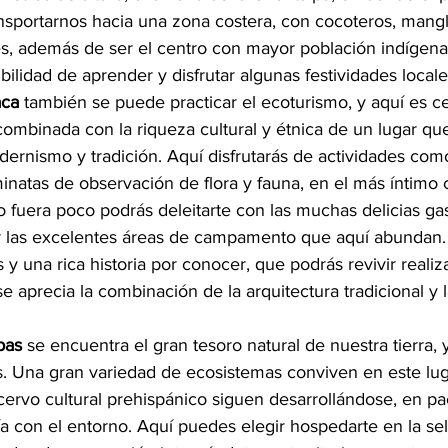
ansportarnos hacia una zona costera, con cocoteros, mang
s, además de ser el centro con mayor población indígena 
bilidad de aprender y disfrutar algunas festividades locale
ca
 también se puede practicar el ecoturismo, y aquí es c
combinada con la riqueza cultural y étnica de un lugar q
dernismo y tradición. Aquí disfrutarás de actividades com
aminatas de observación de flora y fauna, en el más íntimo 
to fuera poco podrás deleitarte con las muchas delicias g
ar las excelentes áreas de campamento que aquí abundan
s y una rica historia por conocer, que podrás revivir reali
se aprecia la combinación de la arquitectura tradicional y 
pas
 se encuentra el gran tesoro natural de nuestra tierra, 
s. Una gran variedad de ecosistemas conviven en este lug
 acervo cultural prehispánico siguen desarrollándose, en pac
 con el entorno. Aquí puedes elegir hospedarte en la selv