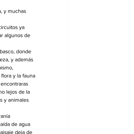
a, y muchas 
ircuitos ya 
ar algunos de 
abasco, donde 
leza, y además 
pismo, 
lora y la fauna 
 encontraras 
o lejos de la 
s y animales 
ranía 
caída de agua 
aisaje deja de 