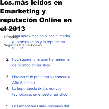
Los más leídos en
Noticias
Emarketing y
Herramientas
reputación Online en
Destinos
el 2013
Eventos
Una aproximación al social media, 
Tecnología
geolocalización y la reputación 
Negocios Internacionales
online
Foursquare, una gran herramienta 
de promoción turística
Havana club presenta su concurso 
Año Sabático
La importancia de las nuevas 
tecnologías en el sector turístico 
Los ascensores más inusuales del 