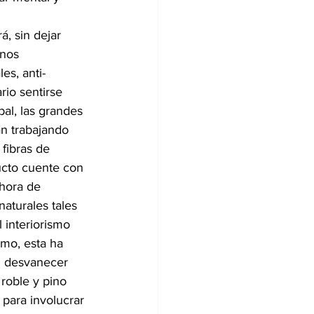
á, sin dejar 
enos 
es, anti-
rio sentirse 
al, las grandes 
án trabajando 
fibras de 
ucto cuente con 
 hora de 
aturales tales 
 interiorismo 
smo, esta ha 
n desvanecer 
roble y pino 
 para involucrar 