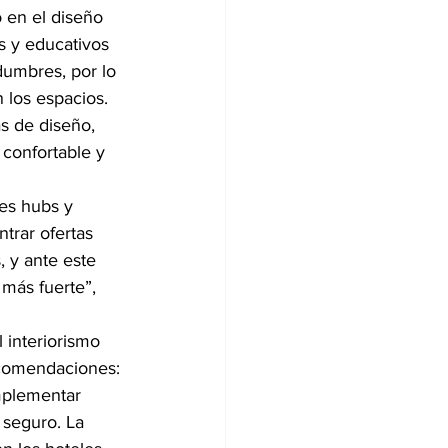
 en el diseño 
s y educativos 
dumbres, por lo 
 los espacios. 
as de diseño, 
confortable y 
es hubs y 
trar ofertas 
, y ante este 
más fuerte”, 
 interiorismo 
recomendaciones: 
mplementar 
seguro. La 