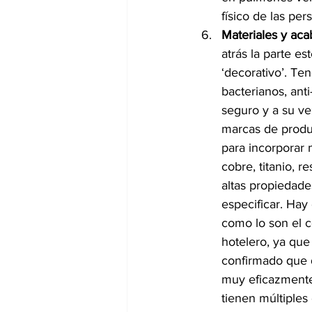
físico de las per
Materiales y aca
atrás la parte e
‘decorativo’. Te
bacterianos, ant
seguro y a su ve
marcas de produc
para incorporar 
cobre, titanio, 
altas propiedade
especificar. Hay
como lo son el co
hotelero, ya que
confirmado que d
muy eficazmente;
tienen múltiples 