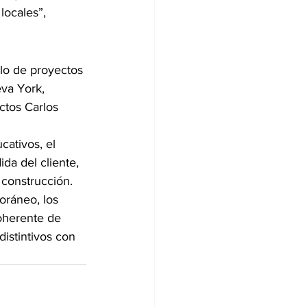
locales”, 
lo de proyectos 
va York, 
ctos Carlos 
ativos, el 
da del cliente, 
construcción. 
ráneo, los 
oherente de 
istintivos con 