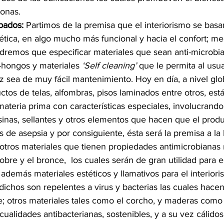
sonas.
bados:
 Partimos de la premisa que el interiorismo se basar
stética, en algo mucho más funcional y hacia el confort; m
ndremos que especificar materiales que sean anti-microbial
i-hongos y materiales 
‘Self cleaning’
 que le permita al usua
z sea de muy fácil mantenimiento. Hoy en día, a nivel glob
tos de telas, alfombras, pisos laminados entre otros, est
materia prima con características especiales, involucrando 
resinas, sellantes y otros elementos que hacen que el prod
s de asepsia y por consiguiente, ésta será la premisa a la
 otros materiales que tienen propiedades antimicrobianas n
bre y el bronce,  los cuales serán de gran utilidad para el
 además materiales estéticos y llamativos para el interiori
ichos son repelentes a virus y bacterias las cuales hace
 otros materiales tales como el corcho, y maderas como 
cualidades antibacterianas, sostenibles, y a su vez cálidos