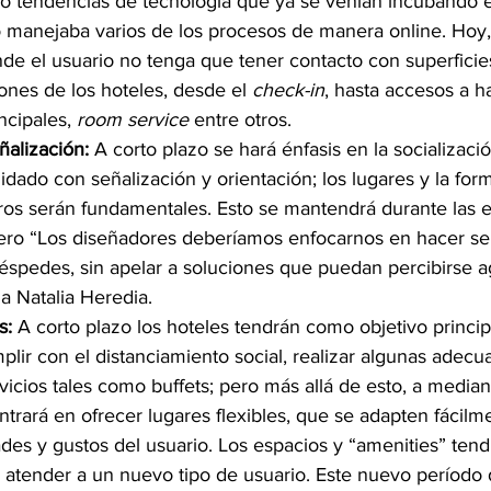
 tendencias de tecnología que ya se venían incubando en
 manejaba varios de los procesos de manera online. Hoy, 
de el usuario no tenga que tener contacto con superficies
iones de los hoteles, desde el 
check-in
, hasta accesos a h
ncipales, 
room service
 entre otros.
ñalización:
 A corto plazo se hará énfasis en la socializació
idado con señalización y orientación; los lugares y la for
ros serán fundamentales. Esto se mantendrá durante las e
pero “Los diseñadores deberíamos enfocarnos en hacer se
éspedes, sin apelar a soluciones que puedan percibirse a
ga Natalia Heredia.
s: 
A corto plazo los hoteles tendrán como objetivo princip
plir con el distanciamiento social, realizar algunas adecu
rvicios tales como buffets; pero más allá de esto, a median
ntrará en ofrecer lugares flexibles, que se adapten fácilme
es y gustos del usuario. Los espacios y “amenities” tend
 atender a un nuevo tipo de usuario. Este nuevo período 