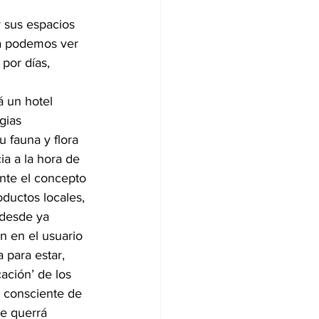
r sus espacios 
ya podemos ver 
por días, 
á un hotel 
gias 
 fauna y flora 
a a la hora de 
nte el concepto 
ductos locales, 
 desde ya 
 en el usuario 
para estar, 
ación’ de los 
 consciente de 
ue querrá 