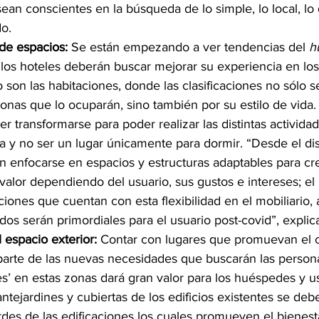
sean conscientes en la búsqueda de lo simple, lo local, lo
do.
de espacios: 
Se están empezando a ver tendencias del 
h
y los hoteles deberán buscar mejorar su experiencia en los
 son las habitaciones, donde las clasificaciones no sólo se
onas que lo ocuparán, sino también por su estilo de vida.
r transformarse para poder realizar las distintas actividad
ía y no ser un lugar únicamente para dormir. “Desde el dise
en enfocarse en espacios y estructuras adaptables para cr
valor dependiendo del usuario, sus gustos e intereses; el
ciones que cuentan con esta flexibilidad en el mobiliario,
os serán primordiales para el usuario post-covid”, explica
 espacio exterior:
 Contar con lugares que promuevan el c
parte de las nuevas necesidades que buscarán las person
s’ en estas zonas dará gran valor para los huéspedes y us
antejardines y cubiertas de los edificios existentes se deb
es de las edificaciones los cuales promueven el bienest