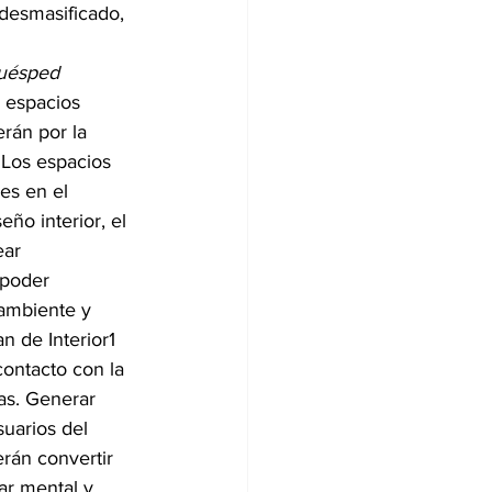
 desmasificado, 
uésped 
 espacios 
rán por la 
 Los espacios 
es en el 
ño interior, el 
ear 
 poder 
 ambiente y 
n de Interior1
ontacto con la 
as. Generar 
uarios del 
erán convertir 
ar mental y 