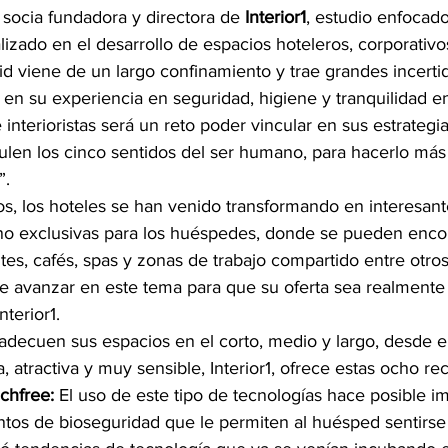
 socia fundadora y directora de
 Interior1
, estudio enfocado
alizado en el desarrollo de espacios hoteleros, corporativo
d viene de un largo confinamiento y trae grandes incerti
 en su experiencia en seguridad, higiene y tranquilidad en
 interioristas será un reto poder vincular en sus estrategi
len los cinco sentidos del ser humano, para hacerlo más 
”.
os, los hoteles se han venido transformando en interesant
no exclusivas para los huéspedes, donde se pueden encon
tes, cafés, spas y zonas de trabajo compartido entre otros
avanzar en este tema para que su oferta sea realmente 
nterior1. 
adecuen sus espacios en el corto, medio y largo, desde el
, atractiva y muy sensible, Interior1, ofrece estas ocho 
chfree:
 El uso de este tipo de tecnologías hace posible i
tos de bioseguridad que le permiten al huésped sentirse 