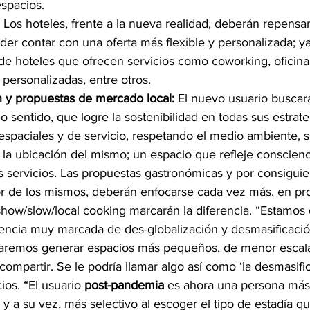
espacios.
 
Los hoteles, frente a la nueva realidad, deberán repensa
der contar con una oferta más flexible y personalizada; 
de hoteles que ofrecen servicios como coworking, oficina 
 personalizadas, entre otros.
n y propuestas de mercado local:
 El nuevo usuario buscar
o sentido, que logre la sostenibilidad en todas sus estrate
 espaciales y de servicio, respetando el medio ambiente, su
a ubicación del mismo; un espacio que refleje conscienci
s servicios. Las propuestas gastronómicas y por consiguie
or de los mismos, deberán enfocarse cada vez más, en pro
 show/slow/local cooking marcarán la diferencia. “Estamos
encia muy marcada de des-globalización y desmasificación
caremos generar espacios más pequeños, de menor escala 
compartir. Se le podría llamar algo así como ‘la desmasific
ios. “El usuario
 post-pandemia
 es ahora una persona más
y a su vez, más selectivo al escoger el tipo de estadía q