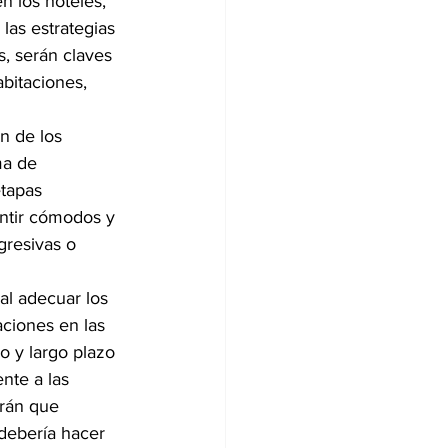
 los hoteles, 
las estrategias 
, serán claves 
abitaciones, 
n de los 
ma de 
tapas 
ntir cómodos y 
gresivas o 
al adecuar los 
aciones en las 
o y largo plazo 
nte a las 
rán que 
debería hacer 