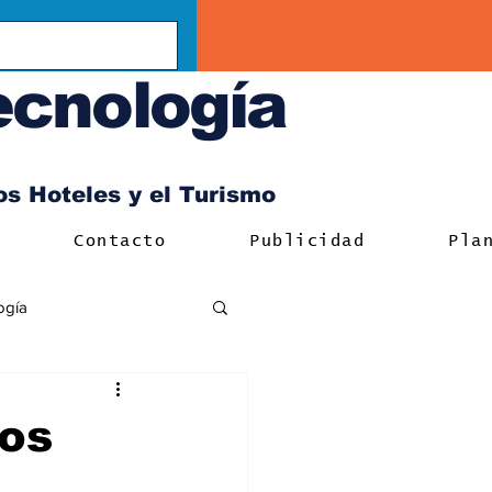
ecnología
los Hoteles y el Turismo
Contacto
Publicidad
Pla
ogía
los