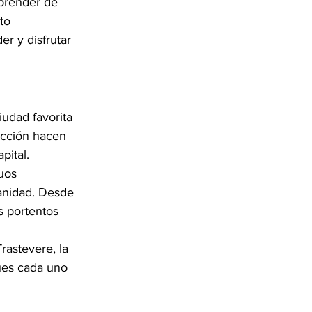
aprender de 
to 
r y disfrutar 
udad favorita 
ucción hacen 
pital.
uos 
anidad. Desde 
s portentos 
rastevere, la 
ues cada uno 