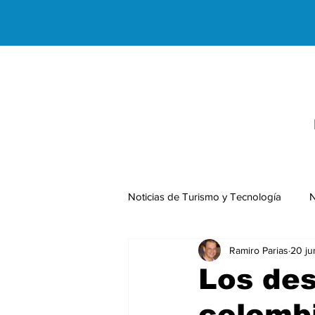
Noticias de Turismo y Tecnología
N
Ramiro Parias
20 ju
Negocios Internacionales
Los des
colomb