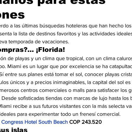
ones
erdo a las últimas búsquedas hoteleras que han hecho lo
nta la lista de destinos favoritos y las actividades ideal
ueva temporada de vacaciones.
ompras?… ¡Florida!
ón de playas y un clima que tropical, con un clima calur
po. Miami es un lugar que por excelencia se ha catapult
í entre sus planes está tomar el sol, conocer playas crista
los únicos y a precios inimaginables, la capital del sol es 
erosos centros comerciales o malls para satisfacer los g
Desde sofisticadas tiendas con marcas de lujo hasta los 
iami recibe a sus futuros visitantes con la más selecta va
deales para experimentar todo un frenesí comercial.
 
Congress Hotel South Beach
 COP 243.520
us islas