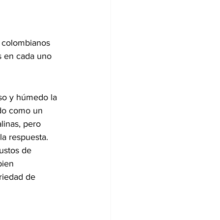
s colombianos 
es en cada uno 
oso y húmedo la 
ado como un 
linas, pero 
la respuesta. 
ustos de 
bien 
riedad de 