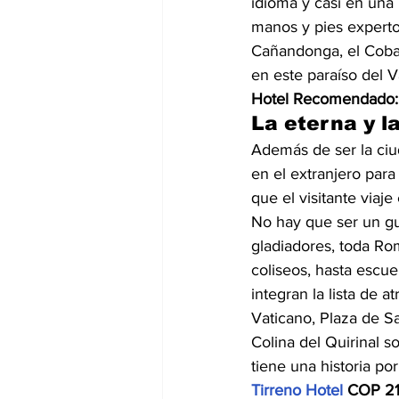
idioma y casi en una 
manos y pies expertos 
Cañandonga, el Cobao,
en este paraíso del V
Hotel Recomendado:
La eterna y l
Además de ser la ciud
en el extranjero par
que el visitante viaj
No hay que ser un gu
gladiadores, toda Ro
coliseos, hasta escue
integran la lista de a
Vaticano, Plaza de Sa
Colina del Quirinal 
tiene una historia po
Tirreno Hotel
 COP 2