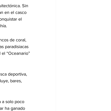
tectónica. Sin 
n en el casco 
nquistar el 
hía.
ncos de coral, 
as paradisiacas 
d el “Oceanario” 
sca deportiva, 
uye, bares, 
 a solo poco 
gar ha ganado 