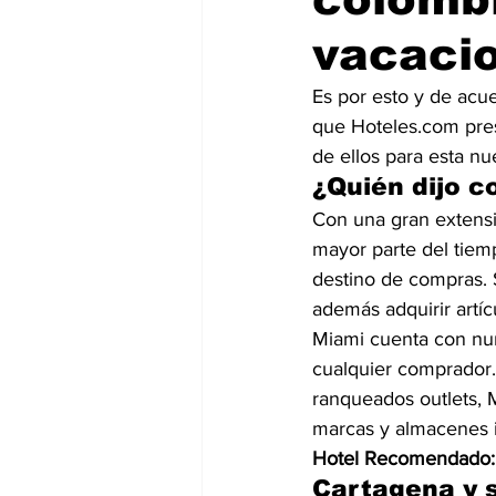
vacaci
Es por esto y de acu
que Hoteles.com prese
de ellos para esta n
¿Quién dijo c
Con una gran extensi
mayor parte del tiem
destino de compras. S
además adquirir artícu
Miami cuenta con num
cualquier comprador. 
ranqueados outlets, M
marcas y almacenes i
Hotel Recomendado:
Cartagena y s