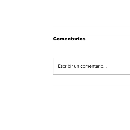
Comentarios
Escribir un comentario...
La Torre Colpatria
transforma agosto en
un festival de
experiencias para vivir
Bogotá desde las
alturas
Suscríbete a nuest