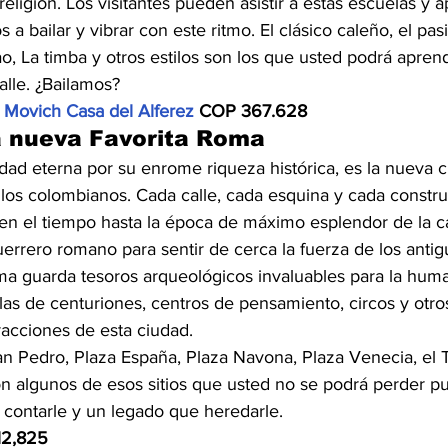
religión. Los visitantes pueden asistir a estas escuelas y 
a bailar y vibrar con este ritmo. El clásico caleño, el pasi
 La timba y otros estilos son los que usted podrá aprende
alle. ¿Bailamos?
 
Movich Casa del Alferez
 COP 367.628
a nueva Favorita Roma
ad eterna por su enrome riqueza histórica, es la nueva ci
a los colombianos. Cada calle, cada esquina y cada constr
e en el tiempo hasta la época de máximo esplendor de la ca
errero romano para sentir de cerca la fuerza de los antig
ma guarda tesoros arqueológicos invaluables para la hum
las de centuriones, centros de pensamiento, circos y otro
tracciones de esta ciudad.
n Pedro, Plaza España, Plaza Navona, Plaza Venecia, el T
son algunos de esos sitios que usted no se podrá perder p
r contarle y un legado que heredarle.
12,825