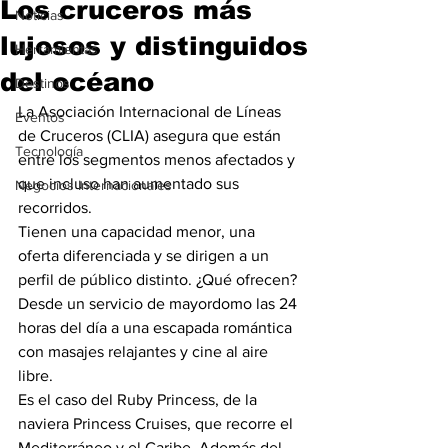
Los cruceros más
Noticias
lujosos y distinguidos
Herramientas
del océano
Destinos
La Asociación Internacional de Líneas 
Eventos
de Cruceros (CLIA) asegura que están 
Tecnología
entre los segmentos menos afectados y 
que incluso han aumentado sus 
Negocios Internacionales
recorridos.
Tienen una capacidad menor, una 
oferta diferenciada y se dirigen a un 
perfil de público distinto. ¿Qué ofrecen? 
Desde un servicio de mayordomo las 24 
horas del día a una escapada romántica 
con masajes relajantes y cine al aire 
libre.
Es el caso del Ruby Princess, de la 
naviera Princess Cruises, que recorre el 
Mediterráneo y el Caribe. Además del 