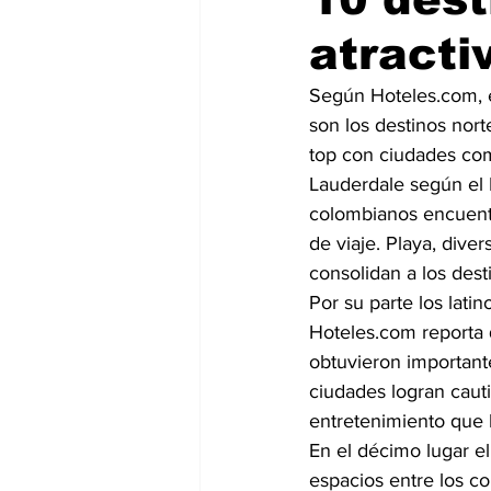
atracti
Según Hoteles.com, e
son los destinos nort
top con ciudades com
Lauderdale según el 
colombianos encuentr
de viaje. Playa, diver
consolidan a los dest
Por su parte los lati
Hoteles.com reporta
obtuvieron importante
ciudades logran cauti
entretenimiento que l
En el décimo lugar e
espacios entre los c