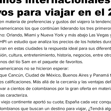
vos para viajar en el
n materia de preferencias y gustos del viajero la tendenc
eamericanos los que continúan liderando los tres primeros
o: Orlando, Miami y Nueva York y más abajo Las Vegas y
HPI un estudio que analiza los precios de los hoteles dur
an en estas ciudades la respuesta ideal para sus diferen
sión, cultura, entretenimiento, historia, negocios, entre otr
inos del tío Sam en el paquete de favoritos.
noamericanos no se hicieron esperar:
 que Cancún, Ciudad de México, Buenos Aires y Panamá 
s calificaciones. Más allá de la cercanía y las ventajas del
var a cientos de colombianos por la gran oferta en materi
as caracteriza.
l viejo continente aportó su cuota; España cada vez conqu
olombianos que buscan un destino para viajar, ¿Tendrá al