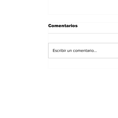
Comentarios
Escribir un comentario...
La Torre Colpatria
transforma agosto en
un festival de
experiencias para vivir
Bogotá desde las
alturas
Suscríbete a nuest