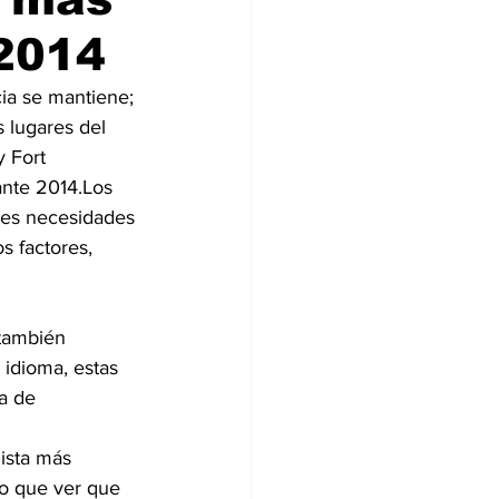
 2014
ia se mantiene; 
 lugares del 
 Fort 
ante 2014.Los 
tes necesidades 
os factores, 
también 
 idioma, estas 
a de 
ista más 
go que ver que 