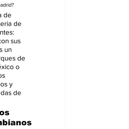
Madrid?
a de 
eria de 
ntes: 
con sus 
s un 
rques de 
éxico o 
os 
os y 
edas de 
os 
mbianos