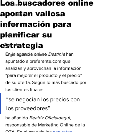
Los buscadores online
Noticias
aportan valiosa
Herramientas
información para
Destinos
planificar su
Eventos
estrategia
Tecnología
En la agencia online 
Destinia
 han 
Negocios Internacionales
apuntado a preferente.com que 
analizan y aprovechan la información 
“para mejorar el producto y el precio” 
de su oferta. Según lo más buscado por 
los clientes finales
“se negocian los precios con 
los proveedores”
ha añadido 
Beatriz Oficialdegui
, 
responsable de Marketing Online de la 
OTA. En el caso de los 
paquetes 