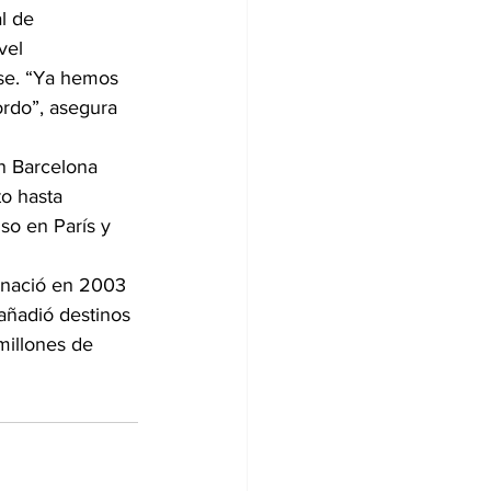
l de 
vel 
use. “Ya hemos 
ordo”, asegura 
n Barcelona 
o hasta 
so en París y 
 nació en 2003 
añadió destinos 
millones de 