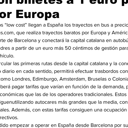
por Europa
 “low cost” llegan a España los trayectos en bus a precio
com, que realiza trayectos baratos por Europa y Améric
rte de Barcelona y conectará la capital catalana en autob
ndres a partir de un euro más 50 céntimos de gestión para
hículo.
ular las primeras rutas desde la capital catalana y la con
o diario en cada sentido, permitirá efectuar trasbordos con
como Londres, Edimburgo, Amsterdam, Bruselas o Colonia
eberá pagar tarifas que varían en función de la demanda, 
conómicas que las de los operadores tradicionales. Estos 
iguenutilizando autocares más grandes que la media, con
uales. Además, con estas tarifas consiguen una ocupación 
rectivos.
ido empezar a operar en España desde Barcelona por su 