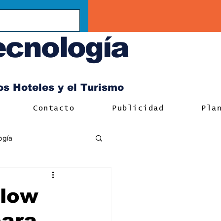
ecnología
los Hoteles y el Turismo
Contacto
Publicidad
Pla
ogía
“low
para