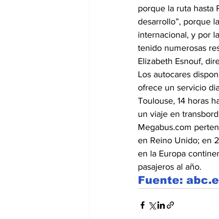
porque la ruta hasta
desarrollo”, porque la
internacional, y por 
tenido numerosas res
Elizabeth Esnouf, di
Los autocares dispone
ofrece un servicio di
Toulouse, 14 horas h
un viaje en transbord
Megabus.com pertene
en Reino Unido; en 2
en la Europa contine
pasajeros al año.
Fuente: abc.