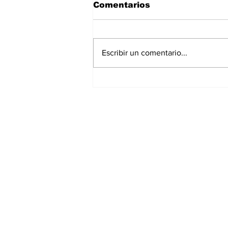
Comentarios
Escribir un comentario...
La Torre Colpatria
transforma agosto en
un festival de
experiencias para vivir
Bogotá desde las
alturas
Suscríbete a nuest