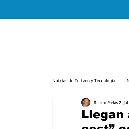
Noticias de Turismo y Tecnología
N
Ramiro Parias
21 ju
Negocios Internacionales
Llegan 
cost” c