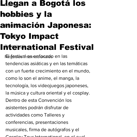
Llegan a Bogotá los
Noticias
hobbies y la
Herramientas
animación Japonesa:
Destinos
Tokyo Impact
Eventos
International Festival
Tecnología
El festival es enfocado en las 
Negocios Internacionales
tendencias asiáticas y en las temáticas 
con un fuerte crecimiento en el mundo, 
como lo son el anime, el manga, la 
tecnología, los videojuegos japoneses, 
la música y cultura oriental y el cosplay.
Dentro de esta Convención los 
asistentes podrán disfrutar de 
actividades como Talleres y 
conferencias, presentaciones 
musicales, firma de autógrafos y el 
Cosplay Tour International, en el cual 