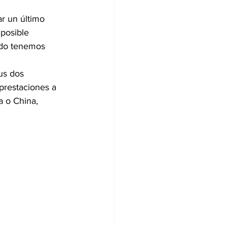
r un último 
 posible 
ndo tenemos 
us dos 
 prestaciones a 
a o China, 