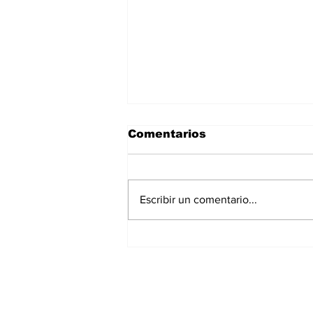
Comentarios
Escribir un comentario...
La Torre Colpatria
transforma agosto en
un festival de
experiencias para vivir
Bogotá desde las
alturas