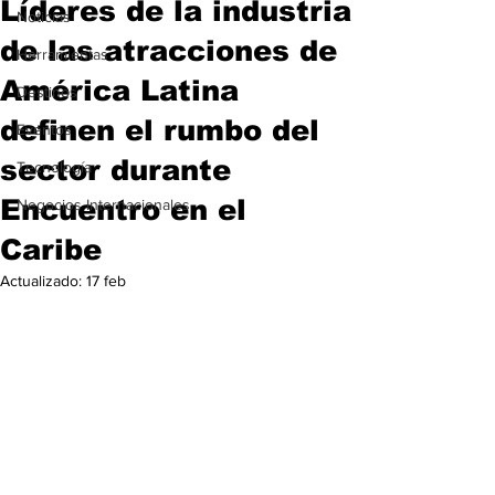
Líderes de la industria
Noticias
de las atracciones de
Herramientas
América Latina
Destinos
definen el rumbo del
Eventos
sector durante
Tecnología
Encuentro en el
Negocios Internacionales
Caribe
Actualizado:
17 feb