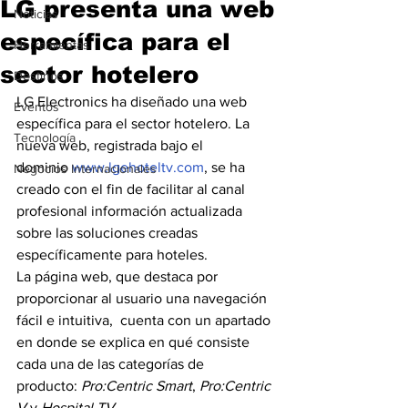
LG presenta una web
Noticias
específica para el
Herramientas
sector hotelero
Destinos
LG Electronics ha diseñado una web 
Eventos
específica para el sector hotelero. La 
Tecnología
nueva web, registrada bajo el 
dominio 
www.lgehoteltv.com
, se ha 
Negocios Internacionales
creado con el fin de facilitar al canal 
profesional información actualizada 
sobre las soluciones creadas 
específicamente para hoteles.
La página web, que destaca por 
proporcionar al usuario una navegación 
fácil e intuitiva,  cuenta con un apartado 
en donde se explica en qué consiste 
cada una de las categorías de 
producto: 
Pro:Centric Smart
, 
Pro:Centric 
V
 y 
Hospital TV
.