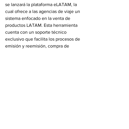
se lanzará la plataforma eLATAM, la 
cual ofrece a las agencias de viaje un 
sistema enfocado en la venta de 
productos LATAM. Esta herramienta 
cuenta con un soporte técnico 
exclusivo que facilita los procesos de 
emisión y reemisión, compra de 
branded fares y ancillaries, con el fin de 
mejorar la experiencia del agente 
haciendo los procesos más sencillos y 
autónomos. Santiago Álvarez aseguró 
que “esta plataforma ya está operando 
con las agencias de países como Brasil, 
Argentina y Perú y en los próximos días 
se estará lanzando oficialmente en 
Colombia con el fin de dar más 
herramientas de ventas a nuestros 
socios comerciales y agentes de viaje”.