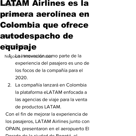
LATAM Airlines es la
Noticias
primera aerolínea en
Herramientas
Colombia que ofrece
Destinos
autodespacho de
Eventos
equipaje
Tecnología
La innovación como parte de la 
Negocios Internacionales
experiencia del pasajero es uno de 
los focos de la compañía para el 
2020.
La compañía lanzará en Colombia 
la plataforma eLATAM enfocada a 
las agencias de viaje para la venta 
de productos LATAM.
Con el fin de mejorar la experiencia de 
los pasajeros, LATAM Airlines junto con 
OPAIN, presentaron en el aeropuerto El 
Dorado de la ciudad de Bogotá, el 